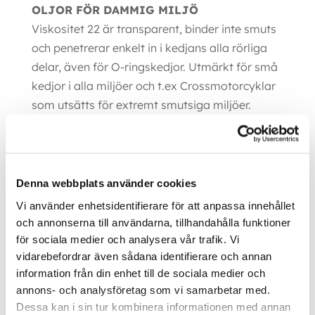
OLJOR FÖR DAMMIG MILJÖ
Viskositet 22 är transparent, binder inte smuts
och penetrerar enkelt in i kedjans alla rörliga
delar, även för O-ringskedjor. Utmärkt för små
kedjor i alla miljöer och t.ex Crossmotorcyklar
som utsätts för extremt smutsiga miljöer.
CENTRALSMÖRJNING
Viskositet 46/120 är en tunn, penetrerande och
en lätt pumpar specialolja för
Denna webbplats använder cookies
centralsmörjnings-system i extremt dammig
Vi använder enhetsidentifierare för att anpassa innehållet
miljö. Innehåller flera typer av basoljor och
och annonserna till användarna, tillhandahålla funktioner
lösningsmedel. En olja som rengör kedjor och
för sociala medier och analysera vår trafik. Vi
ökar kraftigt i viskositet från 46 till 120 efter
vidarebefordrar även sådana identifierare och annan
applicering och får då sin höga vidhäftning och
information från din enhet till de sociala medier och
styrka i länkarna.
annons- och analysföretag som vi samarbetar med.
Dessa kan i sin tur kombinera informationen med annan