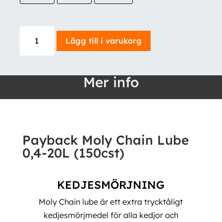
Payback
Lägg till i varukorg
Moly
Chain
Lube
Mer info
0,4-
20L
(150cst)
mängd
Payback Moly Chain Lube
0,4-20L (150cst)
KEDJESMÖRJNING
Moly Chain lube är ett extra trycktåligt
kedjesmörjmedel för alla kedjor och