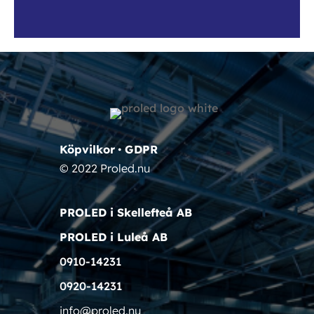
Köpvilkor
•
GDPR
© 2022 Proled.nu
PROLED i Skellefteå AB
PROLED i Luleå AB
0910-14231
0920-14231
info@proled.nu