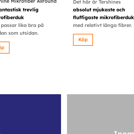
hine Mikrofiber Allround
Det här är Tershines
antastisk trevlig
absolut mjukaste och
rofiberduk
fluffigaste mikrofiberdu
passar lika bra på
med relativt långa fibrer.
dan som utsidan.
Köp
öp
g
Inom