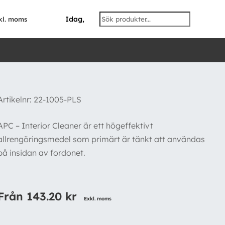
Idag,
kl. moms
Artikelnr:
22-1005-PLS
APC – Interior Cleaner är ett högeffektivt
allrengöringsmedel som primärt är tänkt att användas
på insidan av fordonet.
Från
143.20
kr
Exkl. moms