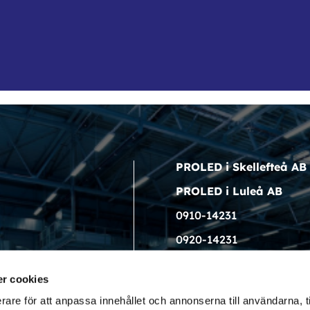
PROLED i Skellefteå AB
PROLED i Luleå AB
0910-14231
0920-14231
info@proled.nu
r cookies
rare för att anpassa innehållet och annonserna till användarna, t