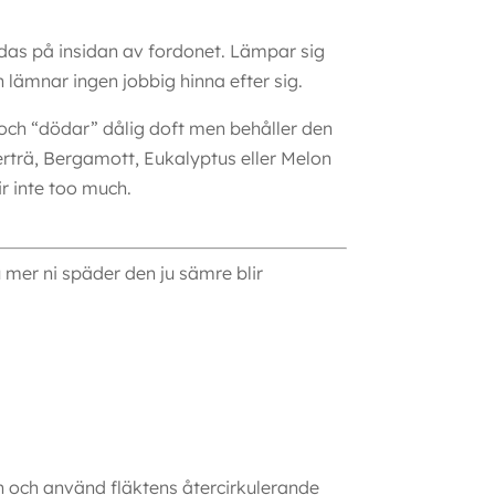
das på insidan av fordonet. Lämpar sig
 lämnar ingen jobbig hinna efter sig.
 och “dödar” dålig doft men behåller den
erträ, Bergamott, Eukalyptus eller Melon
ir inte too much.
u mer ni späder den ju sämre blir
en och använd fläktens återcirkulerande