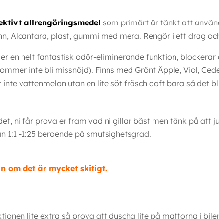
fektivt allrengöringsmedel
som primärt är tänkt att använ
inn, Alcantara, plast, gummi med mera. Rengör i ett drag och
er en helt fantastisk odör-eliminerande funktion, blockerar
kommer inte bli missnöjd). Finns med Grönt Äpple, Viol, Ced
 inte vattenmelon utan en lite söt fräsch doft bara så det bl
et, ni får prova er fram vad ni gillar bäst men tänk på att j
an 1:1 -1:25 beroende på smutsighetsgrad.
n om det är mycket skitigt.
tionen lite extra så prova att duscha lite på mattorna i bil