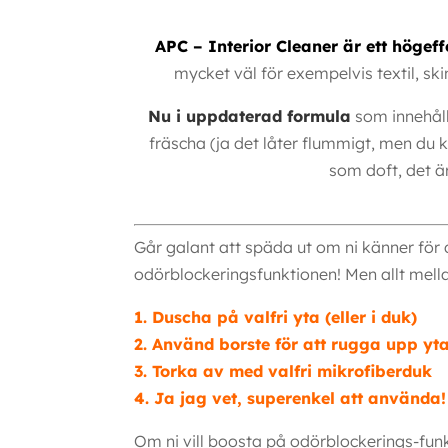
APC – Interior Cleaner är ett högef
mycket väl för exempelvis textil, sk
Nu i uppdaterad formula
som innehåll
fräscha (ja det låter flummigt, men du 
som doft, det är
Går galant att späda ut om ni känner för d
odörblockeringsfunktionen! Men allt mell
1. Duscha på valfri yta (eller i duk)
2. Använd borste för att rugga upp yta
3. Torka av med valfri mikrofiberduk
4. Ja jag vet, superenkel att använda!
Om ni vill boosta på odörblockerings-funk