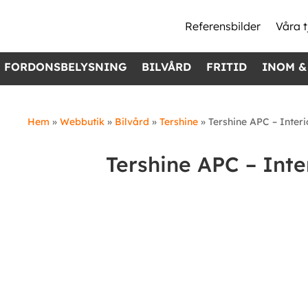
Referensbilder
Våra t
FORDONSBELYSNING
BILVÅRD
FRITID
INOM &
Hem
»
Webbutik
»
Bilvård
»
Tershine
»
Tershine APC – Interi
Tershine APC – Inte