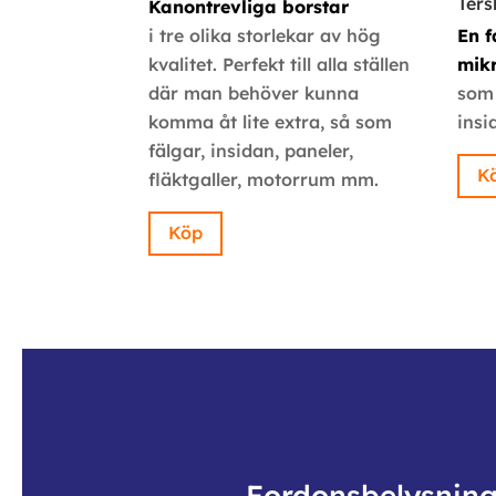
Ters
Kanontrevliga borstar
i tre olika storlekar av hög
En f
kvalitet. Perfekt till alla ställen
mik
där man behöver kunna
som 
komma åt lite extra, så som
insi
fälgar, insidan, paneler,
K
fläktgaller, motorrum mm.
Köp
Fordonsbelysnin