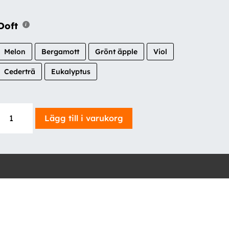
Doft
Melon
Bergamott
Grönt äpple
Viol
Cederträ
Eukalyptus
Tershine
Lägg till i varukorg
APC
-
Interior
Cleaner
mängd