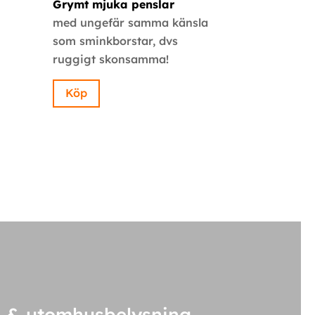
Grymt mjuka penslar
med ungefär samma känsla
k
som sminkborstar, dvs
ruggigt skonsamma!
Köp
 & utomhusbelysning