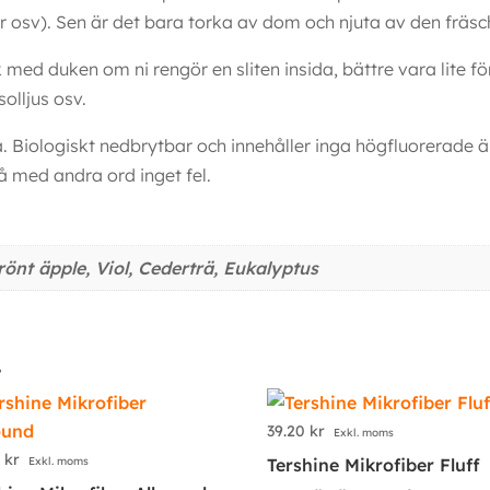
lter osv). Sen är det bara torka av dom och njuta av den fräs
med duken om ni rengör en sliten insida, bättre vara lite fö
solljus osv.
 Biologiskt nedbrytbar och innehåller inga högfluorerade ä
å med andra ord inget fel.
önt äpple, Viol, Cederträ, Eukalyptus
…
39.20
kr
Exkl. moms
0
kr
Exkl. moms
Tershine Mikrofiber Fluff