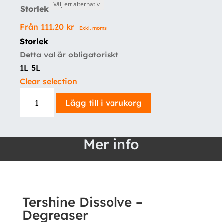
Storlek
Från
111.20
kr
Exkl. moms
Storlek
Detta val är obligatoriskt
1L
5L
Clear selection
Tershine
Lägg till i varukorg
Dissolve
-
Degreaser
Mer info
mängd
Tershine Dissolve –
Degreaser