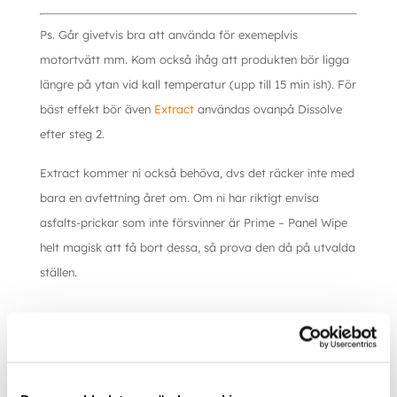
Ps. Går givetvis bra att använda för exemeplvis
motortvätt mm. Kom också ihåg att produkten bör ligga
längre på ytan vid kall temperatur (upp till 15 min ish). För
bäst effekt bör även
Extract
användas ovanpå Dissolve
efter steg 2.
Extract kommer ni också behöva, dvs det räcker inte med
bara en avfettning året om. Om ni har riktigt envisa
asfalts-prickar som inte försvinner är Prime – Panel Wipe
helt magisk att få bort dessa, så prova den då på utvalda
ställen.
Ytterligare information
Storlek
1L, 5L