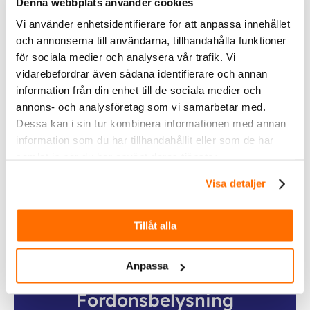
Denna webbplats använder cookies
Vi använder enhetsidentifierare för att anpassa innehållet
och annonserna till användarna, tillhandahålla funktioner
för sociala medier och analysera vår trafik. Vi
vidarebefordrar även sådana identifierare och annan
Inom &
information från din enhet till de sociala medier och
utomhusbelysning
annons- och analysföretag som vi samarbetar med.
Dessa kan i sin tur kombinera informationen med annan
information som du har tillhandahållit eller som de har
Köp
samlat in när du har använt deras tjänster.
Visa detaljer
Tillåt alla
Anpassa
Fordonsbelysning