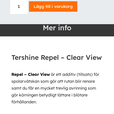
Tershine
Lägg till i varukorg
Repel
-
Clear
Mer info
View
mängd
Tershine Repel – Clear View
Repel – Clear View
är ett additiv (tillsats) för
spolarvätskan som gör att rutan blir renare
samt du får en mycket trevlig avrinning som
gör körningen betydligt lättare i blötare
förhållanden.