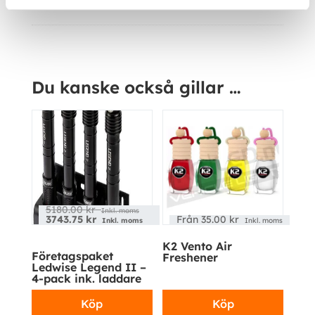
Ytterligare information
Kampanj!
Du kanske också gillar …
5180.00
kr
Inkl. moms
3743.75
kr
Från
35.00
kr
Inkl. moms
Inkl. moms
K2 Vento Air
Företagspaket
Freshener
Ledwise Legend II –
4-pack ink. laddare
Köp
Köp