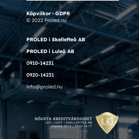
Köpvilkor
•
GDPR
© 2022 Proled.nu
PROLED i Skellefteå AB
PROLED i Luleå AB
0910-14231
0920-14231
info@proled.nu