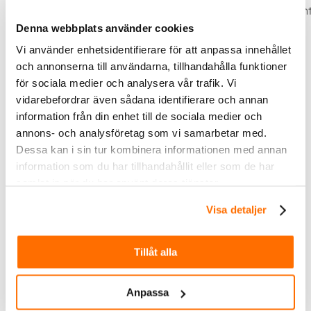
• Anodiserad aluminium av flygplanskvalitet • Vattent
Denna webbplats använder cookies
dammbeständig (IP67)
kOPERATION
Vi använder enhetsidentifierare för att anpassa innehållet
och annonserna till användarna, tillhandahålla funktioner
• En knapp på sidan för av / på och magnetisk
för sociala medier och analysera vår trafik. Vi
lägesväljare
vidarebefordrar även sådana identifierare och annan
• USB-A till USB-C laddkabel
information från din enhet till de sociala medier och
• Avtagbar handledsrem
annons- och analysföretag som vi samarbetar med.
BATTERIER
Dessa kan i sin tur kombinera informationen med annan
information som du har tillhandahållit eller som de har
• Drivs av ett uppladdningsbart internt
samlat in när du har använt deras tjänster.
litiumjonbatteri (7.4V, 5000 mAh)
(Laddningstid: 7 – 28 timmar, beroende på
Visa detaljer
USB-utgång)
SPECS
Tillåt alla
• 1,03 kg
• (L) 35cm X (B) 6,5cm X (H) 6,5cm
Anpassa