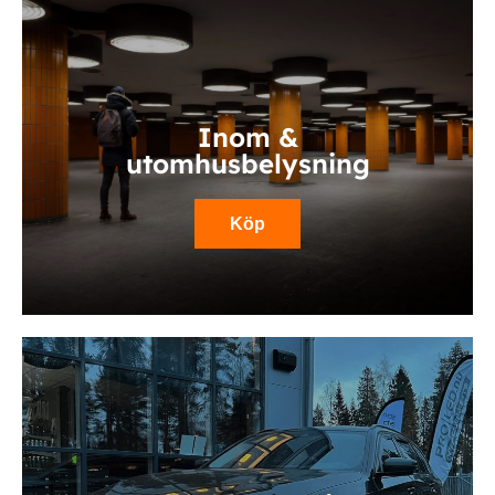
Inom &
utomhusbelysning
Köp