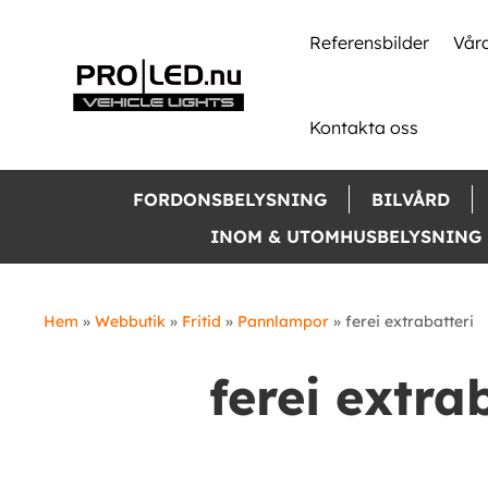
Skip
to
Referensbilder
Våra
content
Kontakta oss
FORDONSBELYSNING
BILVÅRD
INOM & UTOMHUSBELYSNING
Hem
»
Webbutik
»
Fritid
»
Pannlampor
»
ferei extrabatteri
ferei extra