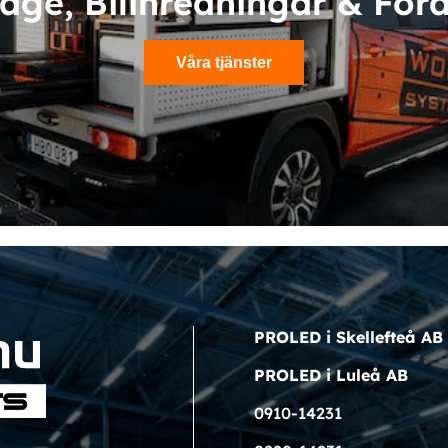
age, Bilinredningar & For
Våra tjänster
PROLED i Skellefteå AB
PROLED i Luleå AB
0910-14231