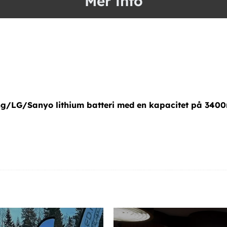
Mer info
ng/LG/Sanyo lithium batteri med en kapacitet på 340
teri ferei extrabatteri