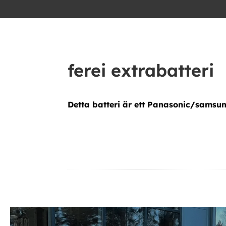
ferei extrabatteri
Detta batteri är ett Panasonic/samsu
ferei extrabatteri ferei extrabatteri ferei extrabatteri ferei extrabat
Ytterligare information