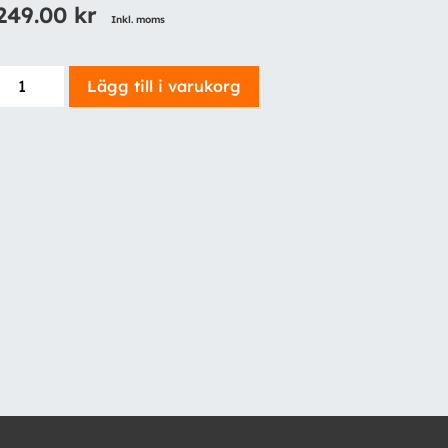
249.00
kr
Inkl. moms
ferei
Lägg till i varukorg
extrabatteri
mängd