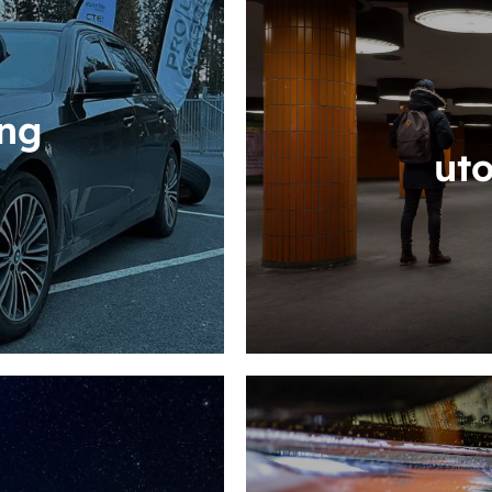
ing
ut