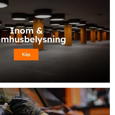
Inom &
omhusbelysning
Köp