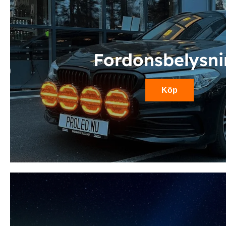
Fordonsbelysn
Köp