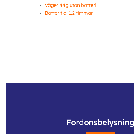
Väger 44g utan batteri
Batteritid: 1,2 timmar
Ferei HL70 Ferei HL70 Ferei HL70 Ferei HL70 Ferei HL70
Ytterligare information
Fordonsbelysnin