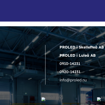
PROLED i Skellefteå AB
PROLED i Luleå AB
0910-14231
0920-14231
info@proled.nu