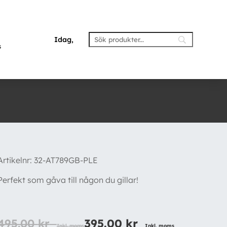
Idag,
s
Artikelnr:
32-AT789GB-PLE
Perfekt som gåva till någon du gillar!
495.00
kr
395.00
kr
Inkl. moms
Inkl. moms