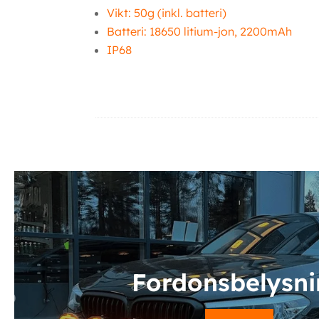
Vikt: 50g (inkl. batteri)
Batteri: 18650 litium-jon, 2200mAh
IP68
Ytterligare information
Fordonsbelysn