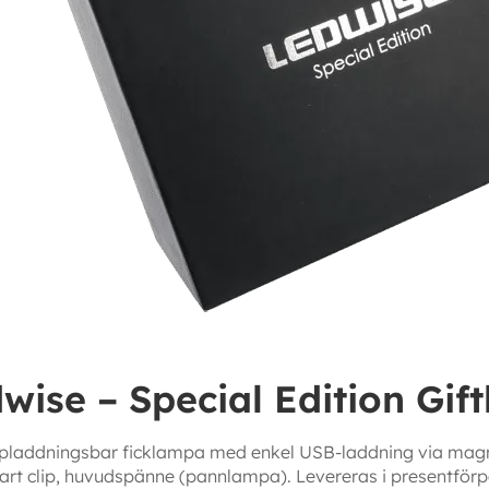
wise – Special Edition Gif
pladdningsbar ficklampa med enkel USB-laddning via magn
t clip, huvudspänne (pannlampa). Levereras i presentförpac