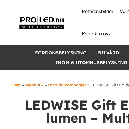
Skip
to
Referensbilder
Våra
content
Kontakta oss
FORDONSBELYSNING
BILVÅRD
INOM & UTOMHUSBELYSNING
Hem
»
Webbutik
»
Utvalda kampanjer
»
LEDWISE Gift Editi
LEDWISE Gift E
lumen – Mul