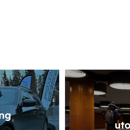
ing
ut