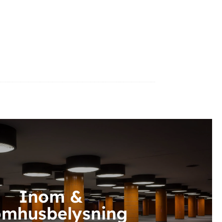
Inom &
omhusbelysning