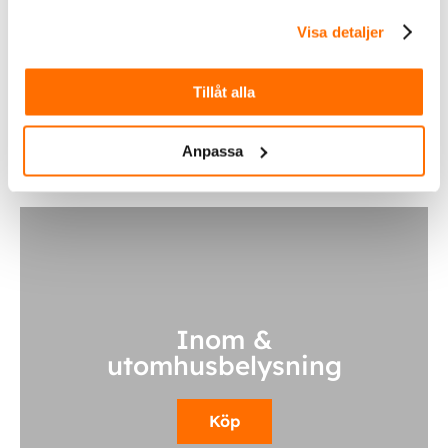
Spridningsvinkel
30, 30×60, 60, 65×120
Visa detaljer
Kelvin
4000
Tillåt alla
Styrning
On/off
Anpassa
Inom &
utomhusbelysning
Köp