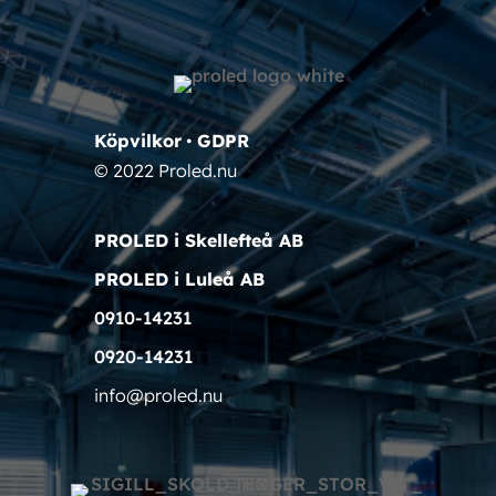
Köpvilkor
•
GDPR
© 2022 Proled.nu
PROLED i Skellefteå AB
PROLED i Luleå AB
0910-14231
0920-14231
info@proled.nu