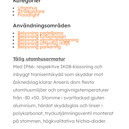
Kategorier
Utomhus
Strålkastare
Floodlight
Användningsområden
Belysning padelbana
Belysning fotbollsplan
Belysning idrottsanläggning
Belysning offentlig miljö
Belysning parkering
Tålig utomhusarmatur
Med IP66- respektive IK08-klassning och
inbyggt tranisentskydd som skyddar mot
åsknedslag klarar Anseris dom flesta
utomhusmiljöer och omgivnigstemperaturer
från -30 +50. Stomme i svartlackad gjuten
aluminium, härdat skyddsglas och linser i
polykarbonat, tryckutjämningsventil monterat
på stommen, högkvalitativa Nichia-dioder.