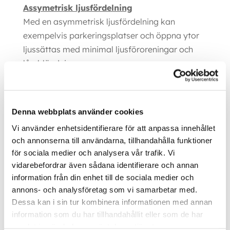
Assymetrisk ljusfördelning
Med en asymmetrisk ljusfördelning kan
exempelvis parkeringsplatser och öppna ytor
ljussättas med minimal ljusföroreningar och
låg bländning.
Ytterligare information
Denna webbplats använder cookies
Vi använder enhetsidentifierare för att anpassa innehållet
50w, 100w, 150w, 200w,
Watt
och annonserna till användarna, tillhandahålla funktioner
300w
för sociala medier och analysera vår trafik. Vi
5830, 5748, 5936, 6052,
vidarebefordrar även sådana identifierare och annan
11533, 11832, 12145, 12630,
information från din enhet till de sociala medier och
17374, 17752, 18064,
annons- och analysföretag som vi samarbetar med.
Lumen
18691, 22952, 23759,
Dessa kan i sin tur kombinera informationen med annan
24225, 24645, 35308,
information som du har tillhandahållit eller som de har
36441, 36809, 37500
samlat in när du har använt deras tjänster.