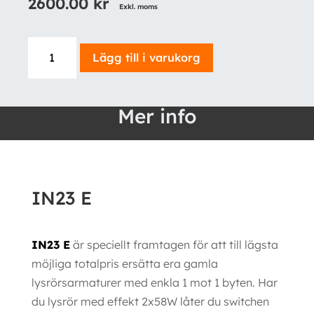
2600.00
kr
Exkl. moms
IN23
Lägg till i varukorg
E
mängd
Mer info
IN23 E
IN23 E
är speciellt framtagen för att till lägsta
möjliga totalpris ersätta era gamla
lysrörsarmaturer med enkla 1 mot 1 byten. Har
du lysrör med effekt 2x58W låter du switchen