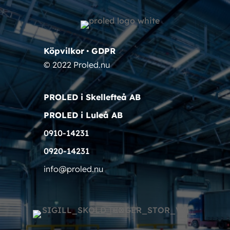
Köpvilkor
•
GDPR
© 2022 Proled.nu
PROLED i Skellefteå AB
PROLED i Luleå AB
0910-14231
0920-14231
info@proled.nu