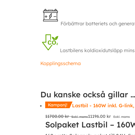
Förbättrar batteriets och generat
Lastbilens koldioxidutsläpp minsk
Kopplingsschema
Ytterligare information
Du kanske också gillar 
Kampanj!
11700.00
kr
11196.00
kr
Exkl. moms
Exkl. moms
Solpaket Lastbil – 160W 