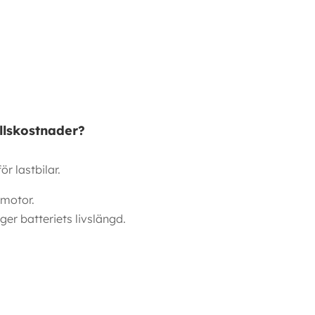
ållskostnader?
r lastbilar.
 motor.
er batteriets livslängd.