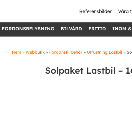
Referensbilder
Våra t
FORDONSBELYSNING
BILVÅRD
FRITID
INOM &
Hem
»
Webbutik
»
Fordonstillbehör
»
Utrustning Lastbil
»
So
Solpaket Lastbil – 1
Kampanj!