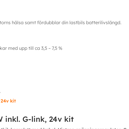
orns hälsa samt fördubblar din lastbils batterilivslängd.
ar med upp till ca 3,5 – 7,5 %
…
inkl. G-link, 24v kit