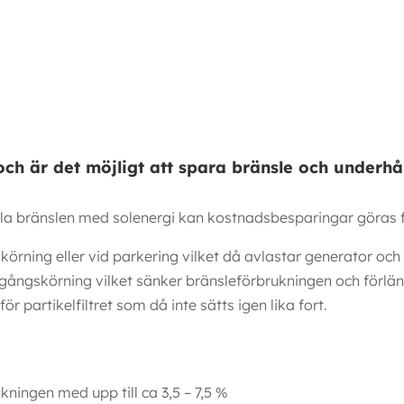
 och är det möjligt att spara bränsle och underh
la bränslen med solenergi kan kostnadsbesparingar göras fö
körning eller vid parkering vilket då avlastar generator och
ångskörning vilket sänker bränsleförbrukningen och förläng
 partikelfiltret som då inte sätts igen lika fort.
kningen med upp till ca 3,5 – 7,5 %