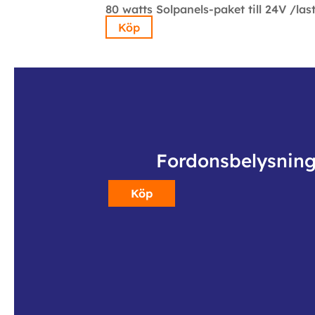
80 watts Solpanels-paket till 24V /la
Köp
Fordonsbelysnin
Köp