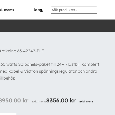
Idag,
kl. moms
Artikelnr:
63-42242-PLE
160 watts Solpanels-paket till 24V /lastbil, komplett
med kabel & Victron spänningsregulator och andra
tillbehör.
8950.00
kr
8356.00
kr
Exkl. moms
Exkl. moms