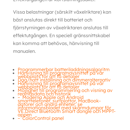
Vissa belastningar (särskilt växelriktare) kan
bäst anslutas direkt till batteriet och
fjärrstyrningen av växelriktaren anslutas till
effektutgången. En speciell gränssnittskabel
kan komma att behövas, hänvisning till
manualen.
Programmerbar batteriladdningsalgoritm
Hänvisning till programavsnittet på vår
webbplats för att få detaljer
Dag/natt inställning och dimmeralternativ
Hänvisning till programavsnittet på vår
webbplats för att få detaljer
Möjlighet till programmering och visning av
realtidsdata och historik
– Moderna Apple och Android
smarttelefoner, surfplattor, MacBook-
datorer och andra enheter: se
informationsbladet med skärmdumpar för
VE.Direct Bluetooth Smart dongle och MPPT-
appen
– ColorControl panel