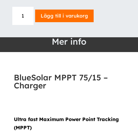
BlueSolar
Lägg till i varukorg
MPPT
75/15
-
Mer info
Charger
mängd
BlueSolar MPPT 75/15 –
Charger
Ultra fast Maximum Power Point Tracking
(MPPT)