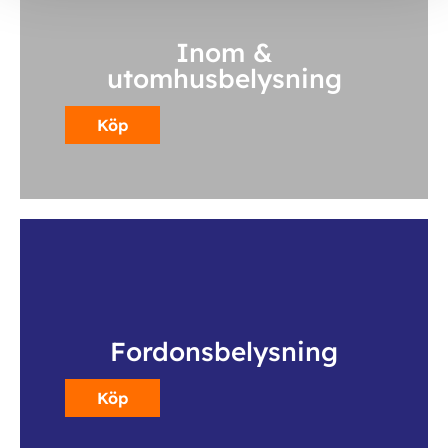
Inom &
utomhusbelysning
Köp
Fordonsbelysning
Köp