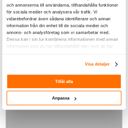
och annonserna till användarna, tillhandahålla funktioner
lastfrånkopplingsnivån (dvs. koppla ifrån
för sociala medier och analysera vår trafik. Vi
belastningen tidigare) tills energiupptagningen
vidarebefordrar även sådana identifierare och annan
är tillräcklig för att på nytt ladda batteriet till
information från din enhet till de sociala medier och
nästan 100%. Från denna punkt och framåt
annons- och analysföretag som vi samarbetar med.
kommer lastfrånkopplingsnivån att
Dessa kan i sin tur kombinera informationen med annan
differentieras så att nästan 100%
information som du har tillhandahållit eller som de har
återuppladdning uppnås ungefär en gång i
samlat in när du har använt deras tjänster.
veckan.
Visa detaljer
Datablad
Tillåt alla
Ytterligare information
Anpassa