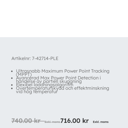
Kampanj!
Artikelnr:
7-42714-PLE
Ultrasnabb Maximum Power Point Tracking
(MPPT)
Avancerad Max Power Point Detection i
händelse av partiell
skuggning
Flexibel laddningsalgoritm
Övertemperaturskydd och effektminskning
vid hög temperatur
740.00
kr
716.00
kr
Exkl. moms
Exkl. moms