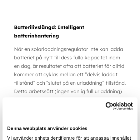
Batterilivslängd: Intelligent
batterinhantering
När en solarladdningsregulator inte kan ladda
batteriet på nytt till dess fulla kapacitet inom
en dag, är resultatet ofta att batteriet för alltid
kommer att cyklas mellan ett “delvis laddat
tillstånd” och “slutet på en urladdning” tillstånd.
Detta arbetssätt (ingen vanlig full urladdning)
kommer att förstöra ett bly-syra batteri inom
några veckor eller månader.
Batterilivslängdsalgoritmen kommer att
Denna webbplats använder cookies
övervaka laddningstillståndet hos batteriet,
Vi använder enhetsidentifierare för att anpassa innehållet
och vid behov, dag efter dag lätt öka