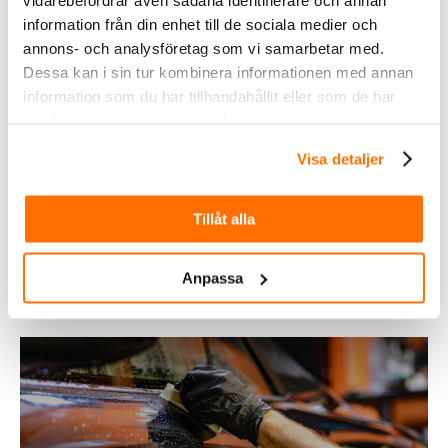
information från din enhet till de sociala medier och
annons- och analysföretag som vi samarbetar med.
Dessa kan i sin tur kombinera informationen med annan
information som du har tillhandahållit eller som de har
samlat in när du har använt deras tjänster.
Visa detaljer
Fordonsbelysning
Tillåt alla
Köp
Anpassa