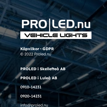
Köpvilkor
•
GDPR
© 2022 Proled.nu
PROLED i Skellefteå AB
PROLED i Luleå AB
0910-14231
0920-14231
info@proled.nu