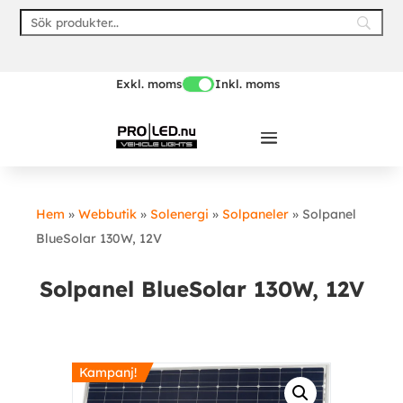
Skip
to
content
Exkl. moms
Inkl. moms
Hem
»
Webbutik
»
Solenergi
»
Solpaneler
»
Solpanel
BlueSolar 130W, 12V
Solpanel BlueSolar 130W, 12V
Kampanj!