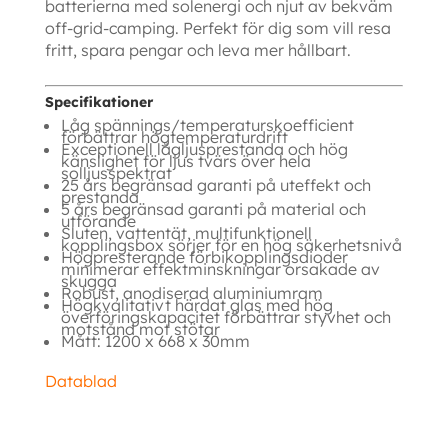
batterierna med solenergi och njut av bekväm
off-grid-camping. Perfekt för dig som vill resa
fritt, spara pengar och leva mer hållbart.
Specifikationer
Låg spännings/temperaturskoefficient
förbättrar högtemperaturdrift
Exceptionell lågljusprestanda och hög
känslighet för ljus tvärs över
hela
solljusspektrat
25 års begränsad garanti på uteffekt och
prestanda
5 års begränsad garanti på material och
utförande
Sluten, vattentät, multifunktionell
kopplingsbox sörjer för en hög
säkerhetsnivå
Högpresterande förbikopplingsdioder
minimerar effektminskningar
orsakade av
skugga
Robust, anodiserad aluminiumram
Högkvalitativt härdat glas med hög
överföringskapacitet förbättrar
styvhet och
motstånd mot stötar
Mått: 1200 x 668 x 30mm
Datablad