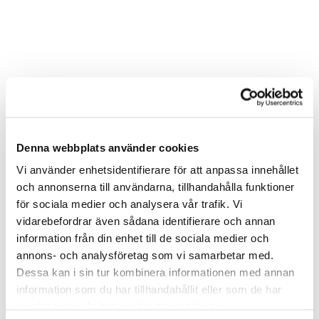
Ytterligare information
Denna webbplats använder cookies
Vi använder enhetsidentifierare för att anpassa innehållet
och annonserna till användarna, tillhandahålla funktioner
för sociala medier och analysera vår trafik. Vi
vidarebefordrar även sådana identifierare och annan
information från din enhet till de sociala medier och
annons- och analysföretag som vi samarbetar med.
Dessa kan i sin tur kombinera informationen med annan
Inom &
information som du har tillhandahållit eller som de har
utomhusbelysning
samlat in när du har använt deras tjänster.