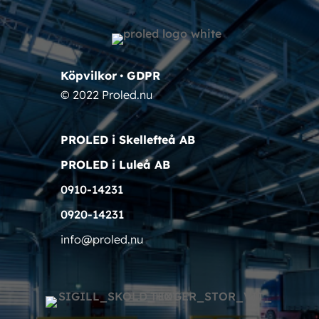
Köpvilkor
•
GDPR
© 2022 Proled.nu
PROLED i Skellefteå AB
PROLED i Luleå AB
0910-14231
0920-14231
info@proled.nu