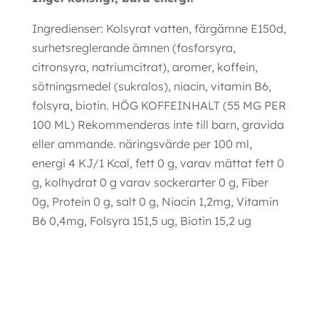
Ingredienser: Kolsyrat vatten, färgämne E150d,
surhetsreglerande ämnen (fosforsyra,
citronsyra, natriumcitrat), aromer, koffein,
sötningsmedel (sukralos), niacin, vitamin B6,
folsyra, biotin. HÖG KOFFEINHALT (55 MG PER
100 ML) Rekommenderas inte till barn, gravida
eller ammande. näringsvärde per 100 ml,
energi 4 KJ/1 Kcal, fett 0 g, varav mättat fett 0
g, kolhydrat 0 g varav sockerarter 0 g, Fiber
0g, Protein 0 g, salt 0 g, Niacin 1,2mg, Vitamin
B6 0,4mg, Folsyra 151,5 ug, Biotin 15,2 ug