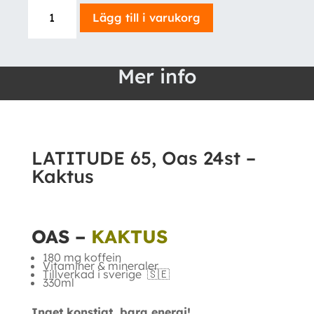
LATITUDE
Lägg till i varukorg
65,
Oas
24st
Mer info
-
Kaktus
mängd
LATITUDE 65, Oas 24st –
Kaktus
OAS –
KAKTUS
180 mg koffein
Vitaminer & mineraler
Tillverkad i sverige 🇸🇪
330ml
Inget konstigt, bara energi!