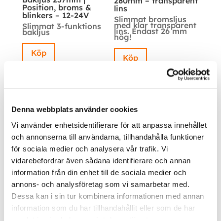
280mm – transparent
Position, broms &
lins
blinkers – 12-24V
Slimmat bromsljus
med klar transparent
Slimmat 3-funktions
lins. Endast 26 mm
bakljus
hög!
Köp
Köp
Denna webbplats använder cookies
Vi använder enhetsidentifierare för att anpassa innehållet
och annonserna till användarna, tillhandahålla funktioner
för sociala medier och analysera vår trafik. Vi
vidarebefordrar även sådana identifierare och annan
Inom &
information från din enhet till de sociala medier och
utomhusbelysning
annons- och analysföretag som vi samarbetar med.
Dessa kan i sin tur kombinera informationen med annan
information som du har tillhandahållit eller som de har
Köp
samlat in när du har använt deras tjänster.