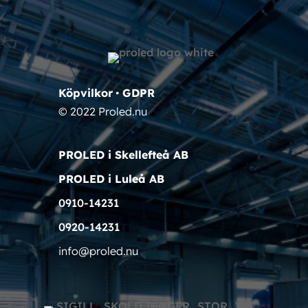
Köpvilkor
•
GDPR
© 2022 Proled.nu
PROLED i Skellefteå AB
PROLED i Luleå AB
0910-14231
0920-14231
info@proled.nu