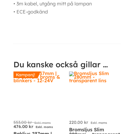
• 3m kabel, utgång mitt på lampan
• ECE-godkänd
Ytterligare information
Du kanske också gillar …
Kampanj!
553.00
kr
220.00
kr
Exkl. moms
Exkl. moms
476.00
kr
Exkl. moms
Bromsljus Slim
Bakljus 237mm |