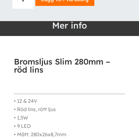
Slim
280mm
-
Mer info
röd
lins
mängd
Bromsljus Slim 280mm –
röd lins
• 12 & 24V
• Röd lins, rött ljus
• 1,5W
• 9 LED
• Mått: 280x26x8,7mm