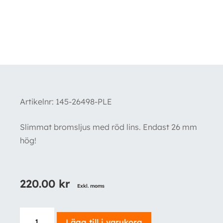
Artikelnr:
145-26498-PLE
Slimmat bromsljus med röd lins. Endast 26 mm
hög!
220.00
kr
Exkl. moms
Bromsljus
Lägg till i varukorg