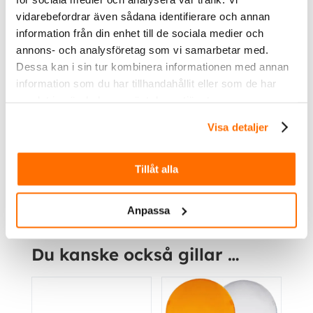
vidarebefordrar även sådana identifierare och annan
Spec. + Ljusbild Seeker 2.0 Combo
information från din enhet till de sociala medier och
annons- och analysföretag som vi samarbetar med.
Dessa kan i sin tur kombinera informationen med annan
Spec. + Ljusbild Seeker 2.0 Spot
information som du har tillhandahållit eller som de har
samlat in när du har använt deras tjänster.
Ytterligare information
Visa detaljer
Ljusbild
Combo, Spot, Spot, Spot, Combo, Spot,
Tillåt alla
Combo, Combo, Combo, Spot
Anpassa
Du kanske också gillar …