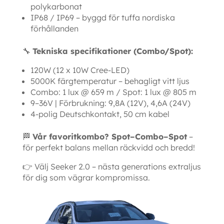
polykarbonat
IP68 / IP69 – byggd för tuffa nordiska
förhållanden
🔧
Tekniska specifikationer (Combo/Spot):
120W (12 x 10W Cree-LED)
5000K färgtemperatur – behagligt vitt ljus
Combo: 1 lux @ 659 m / Spot: 1 lux @ 805 m
9–36V | Förbrukning: 9,8A (12V), 4,6A (24V)
4-polig Deutschkontakt, 50 cm kabel
🏁
Vår favoritkombo? Spot–Combo–Spot
–
för perfekt balans mellan räckvidd och bredd!
👉 Välj Seeker 2.0 – nästa generations extraljus
för dig som vägrar kompromissa.