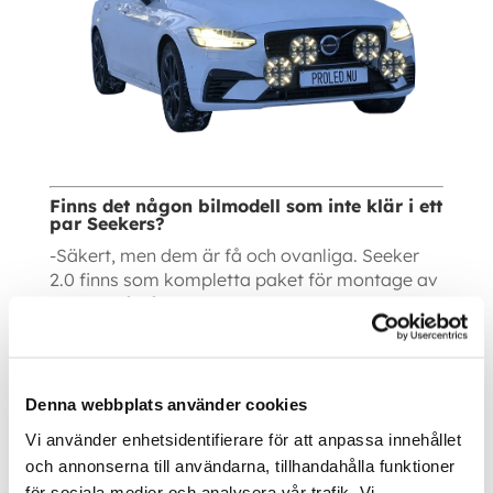
Finns det någon bilmodell som inte klär i ett
par Seekers?
-Säkert, men dem är få och ovanliga. Seeker
2.0 finns som kompletta paket för montage av
2-5 ljus på vår web, med bara de bästa
komponenterna utvalda av
vår egen
verkstad
.
2-pack rad-2
3-pack rad-3
Denna webbplats använder cookies
4-pack rad-4
4-pack rally-4
Vi använder enhetsidentifierare för att anpassa innehållet
5-pack rally-5
och annonserna till användarna, tillhandahålla funktioner
för sociala medier och analysera vår trafik. Vi