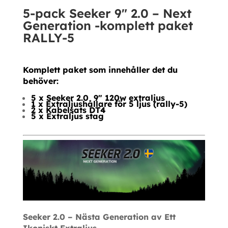
-
5-pack Seeker 9″ 2.0 – Next
komplett
Generation -komplett paket
paket
RALLY-5
RALLY-
5
Komplett paket som innehåller det du
mängd
behöver:
5 x Seeker 2.0 9″ 120w extraljus
1 x Extraljushållare för 5 ljus (rally-5)
2 x Kabelsats DT4
5 x Extraljus stag
Seeker 2.0 – Nästa Generation av Ett
Ikoniskt Extraljus