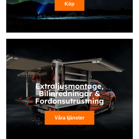
Köp
Extraljusmontage,
Bilinredningar &
Fordonsutrustning
Våra tjänster