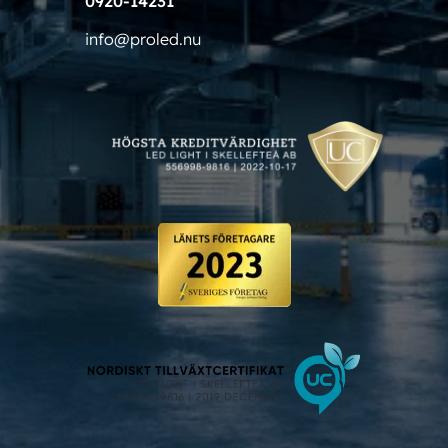
0920-14231
info@proled.nu