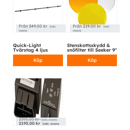
Från
349.00
kr
Från
219.00
kr
Inkl.
Inkl.
moms
moms
Quick-Light
Stenskottsskydd &
Kampanj!
Tvärstag 4 ljus
snöfilter till Seeker 9″
Köp
Köp
2395.00
kr
Inkl. moms
2195.00
kr
Inkl. moms