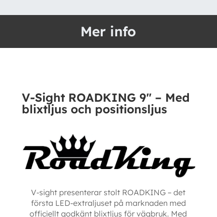
ROADKING
9"
Mer info
-
Med
blixtljus
och
positionsljus
V-Sight ROADKING 9″ – Med
mängd
blixtljus och positionsljus
V-sight presenterar stolt ROADKING – det
första LED-extraljuset på marknaden med
officiellt godkänt blixtljus för vägbruk. Med