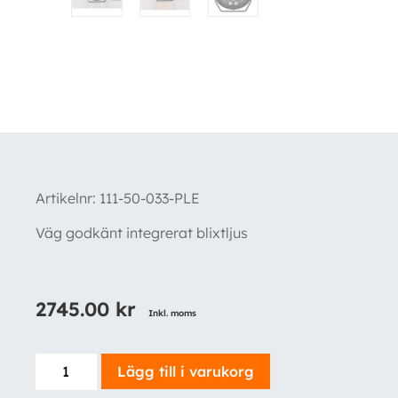
Artikelnr:
111-50-033-PLE
Väg godkänt integrerat blixtljus
2745.00
kr
Inkl. moms
V-
Lägg till i varukorg
Sight