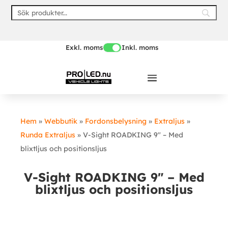
Skip
to
content
Exkl. moms
Inkl. moms
Hem
»
Webbutik
»
Fordonsbelysning
»
Extraljus
»
Runda Extraljus
»
V-Sight ROADKING 9″ – Med
blixtljus och positionsljus
V-Sight ROADKING 9″ – Med
blixtljus och positionsljus