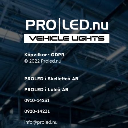
Köpvilkor
•
GDPR
© 2022 Proled.nu
PROLED i Skellefteå AB
PROLED i Luleå AB
0910-14231
0920-14231
info@proled.nu