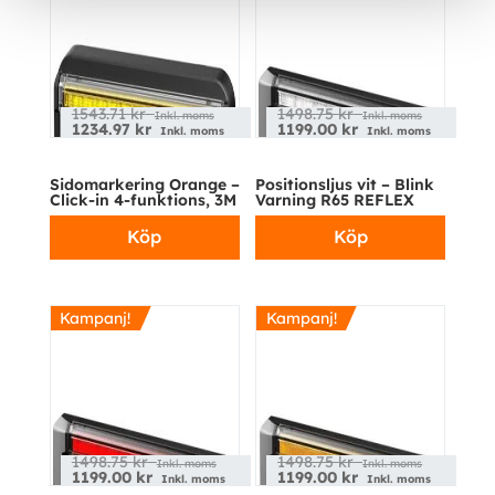
1543.71
kr
1498.75
kr
Inkl. moms
Inkl. moms
1234.97
kr
1199.00
kr
Inkl. moms
Inkl. moms
Sidomarkering Orange –
Positionsljus vit – Blink
Click-in 4-funktions, 3M
Varning R65 REFLEX
Köp
Köp
Kampanj!
Kampanj!
1498.75
kr
1498.75
kr
Inkl. moms
Inkl. moms
1199.00
kr
1199.00
kr
Inkl. moms
Inkl. moms