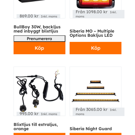
Från
1098.00
kr
Inkl.
869.00
kr
Inkl. moms
moms
BullBoy 30W, backljus
med inbyggt blixtljus
Siberia MO – Multiple
Options Bakljus LED
Köp
Köp
Från
3065.00
kr
Inkl.
995.00
kr
Inkl. moms
moms
Blixtljus till extraljus,
orange
Siberia Night Guard