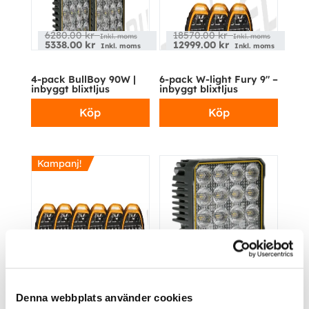
6280.00
kr
18570.00
kr
Inkl. moms
Inkl. moms
5338.00
kr
12999.00
kr
Inkl. moms
Inkl. moms
4-pack BullBoy 90W |
6-pack W-light Fury 9″ –
inbyggt blixtljus
inbyggt blixtljus
Köp
Köp
Kampanj!
37140.00
kr
Inkl. moms
25255.20
kr
1570.00
kr
Inkl. moms
Inkl. moms
BullBoy 90W | inbyggt
12-pack W-light Fury 9″
blixtljus, DT, DV
Denna webbplats använder cookies
– inbyggt blixtljus