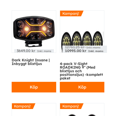
Kampanj!
12761.25
kr
Inkl. moms
3649.00
kr
10995.00
kr
Inkl. moms
Inkl. moms
Dark Knight Insane |
Inbyggt blixtljus
4-pack V-Sight
ROADKING 9″ (Med
blixtljus och
positionsljus) -komplett
paket
Köp
Köp
Kampanj!
Kampanj!