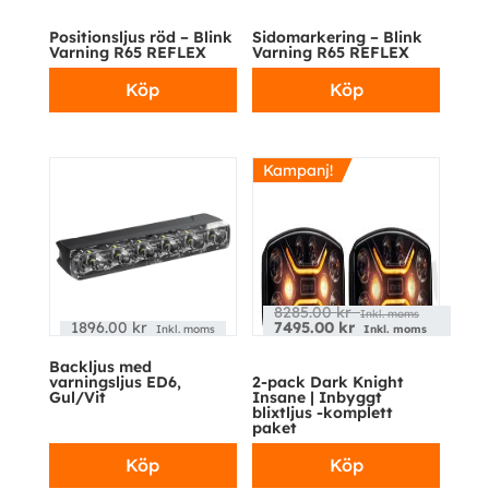
Positionsljus röd – Blink
Sidomarkering – Blink
Varning R65 REFLEX
Varning R65 REFLEX
Köp
Köp
Kampanj!
8285.00
kr
Inkl. moms
1896.00
kr
7495.00
kr
Inkl. moms
Inkl. moms
Backljus med
varningsljus ED6,
2-pack Dark Knight
Gul/Vit
Insane | Inbyggt
blixtljus -komplett
paket
Köp
Köp