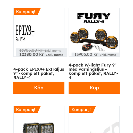
Kampanj!
13905.00
kr
Inkl. moms
12380.00
kr
13905.00
kr
Inkl. moms
Inkl. moms
4-pack W-light Fury 9″
4-pack EPIX9+ Extraljus
med varningsljus -
9″ -komplett paket,
komplett paket, RALLY-
RALLY-4
4
Köp
Köp
Kampanj!
Kampanj!