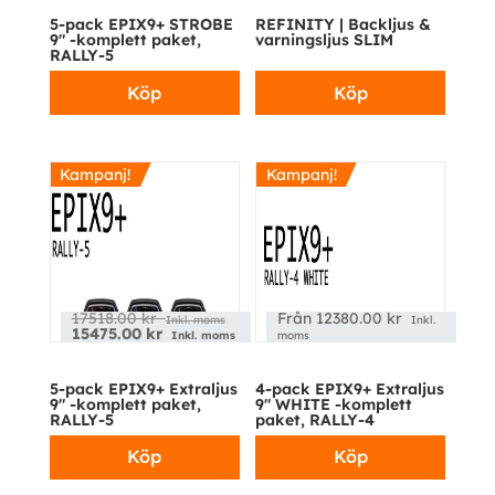
5-pack EPIX9+ STROBE
REFINITY | Backljus &
9″ -komplett paket,
varningsljus SLIM
RALLY-5
Köp
Köp
Kampanj!
Kampanj!
17518.00
kr
Från
12380.00
kr
Inkl. moms
Inkl.
15475.00
kr
Inkl. moms
moms
5-pack EPIX9+ Extraljus
4-pack EPIX9+ Extraljus
9″ -komplett paket,
9″ WHITE -komplett
RALLY-5
paket, RALLY-4
Köp
Köp