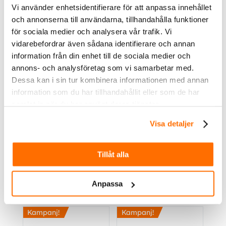
Vi använder enhetsidentifierare för att anpassa innehållet
Köp
Köp
och annonserna till användarna, tillhandahålla funktioner
för sociala medier och analysera vår trafik. Vi
vidarebefordrar även sådana identifierare och annan
information från din enhet till de sociala medier och
annons- och analysföretag som vi samarbetar med.
Dessa kan i sin tur kombinera informationen med annan
information som du har tillhandahållit eller som de har
samlat in när du har använt deras tjänster.
Visa detaljer
2450.00
kr
2995.00
kr
Inkl. moms
Inkl. moms
BriodLights X-Flash | 9″
BriodLights Olympus 9″
Extraljus med inbyggt
| Extraljus med inbyggt
Tillåt alla
varningsljus
varningsljus
Köp
Köp
Anpassa
Kampanj!
Kampanj!