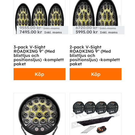
9555.00
kr
6720.00
kr
Inkl. moms
Inkl. moms
7495.00
kr
5995.00
kr
Inkl. moms
Inkl. moms
3-pack V-Sight
2-pack V-Sight
ROADKING 9″ (Med
ROADKING 9″ (Med
blixtljus och
blixtljus och
positionsljus) -komplett
positionsljus) -komplett
paket
paket
Köp
Köp