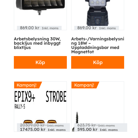
869.00
kr
869.00
kr
Inkl. moms
Inkl. moms
Arbetsbelysning 30W,
Arbets-/Varningsbelysni
backljus med inbyggt
ng 18W –
blixtljus
Uppladdningsbar med
Magnetfot
Köp
Köp
Kampanj!
Kampanj!
20309.00
kr
623.75
kr
Inkl. moms
Inkl. moms
17475.00
kr
595.00
kr
Inkl. moms
Inkl. moms