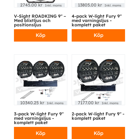
2745.00
kr
13805.00
kr
Inkl. moms
Inkl. moms
V-Sight ROADKING 9″ –
4-pack W-light Fury 9″
Med blixtljus och
med varningsljus -
positionsljus
komplett paket
Köp
Köp
10340.25
kr
7177.00
kr
Inkl. moms
Inkl. moms
3-pack W-light Fury 9″
2-pack W-light Fury 9″ -
med varningsljus -
komplett paket
komplett paket
Köp
Köp