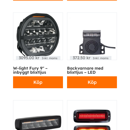
3095.00
kr
372.50
kr
Inkl. moms
Inkl. moms
W-light Fury 9″ –
Backvarnare med
inbyggt blixtljus
blixtljus – LED
Köp
Köp