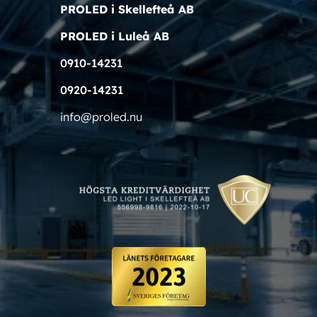
PROLED i Skellefteå AB
PROLED i Luleå AB
0910-14231
0920-14231
info@proled.nu