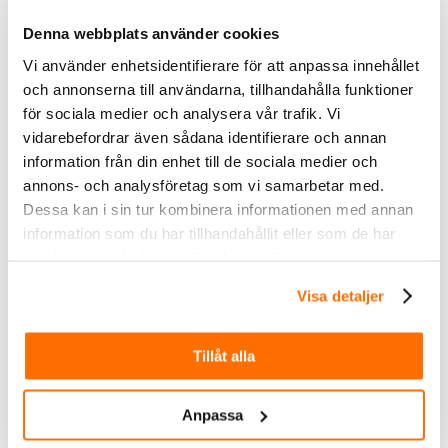
1878.00
kr
Inkl. moms
moms
Denna webbplats använder cookies
CALEX Smart Vikbar
Golvlampa RGB
CALEX Lavinio
Vi använder enhetsidentifierare för att anpassa innehållet
Bordslykta
och annonserna till användarna, tillhandahålla funktioner
Köp
Köp
för sociala medier och analysera vår trafik. Vi
vidarebefordrar även sådana identifierare och annan
information från din enhet till de sociala medier och
annons- och analysföretag som vi samarbetar med.
Dessa kan i sin tur kombinera informationen med annan
information som du har tillhandahållit eller som de har
samlat in när du har använt deras tjänster.
Visa detaljer
438.00
kr
959.00
kr
Inkl. moms
Inkl. moms
Tillåt alla
CALEX Vista Edge
CALEX Partyslinga 20m
Solcell ledlist 3M
Solcell
Köp
Köp
Anpassa