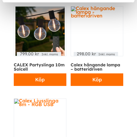
799.00
kr
298.00
kr
Inkl. moms
Inkl. moms
CALEX Partyslinga 10m
Calex hängande lampa
Solcell
– batteridriven
Köp
Köp