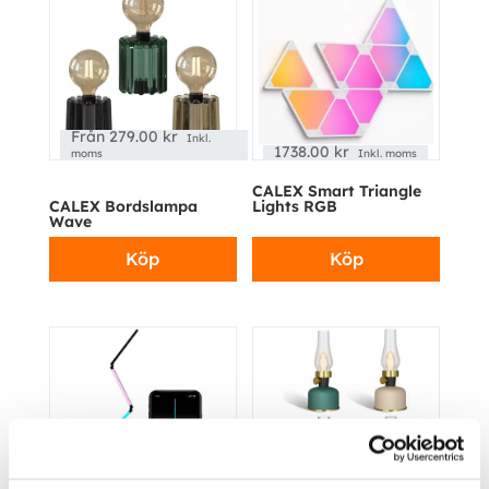
Från
279.00
kr
Inkl.
1738.00
kr
moms
Inkl. moms
CALEX Smart Triangle
CALEX Bordslampa
Lights RGB
Wave
Köp
Köp
Från
499.00
kr
Inkl.