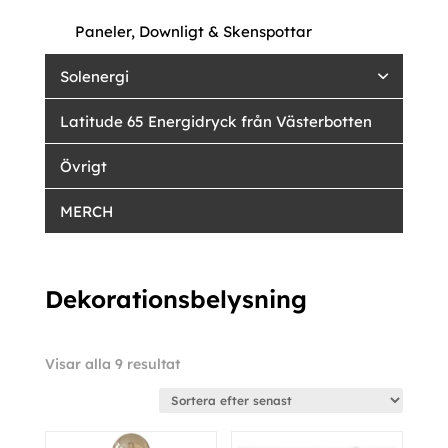
Paneler, Downligt & Skenspottar
Solenergi
Latitude 65 Energidryck från Västerbotten
Övrigt
MERCH
Dekorationsbelysning
Sortera
Visar alla 9 resultat
efter
senaste