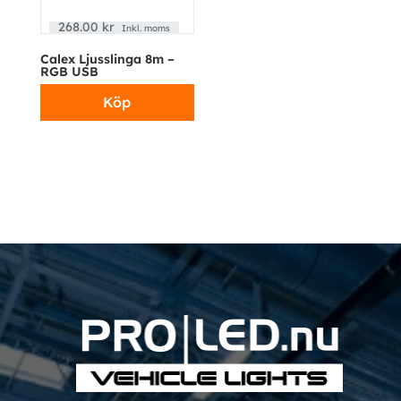
268.00
kr
Inkl. moms
Calex Ljusslinga 8m –
RGB USB
Köp