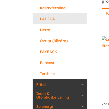
pro
Kallavfettning
K
LAHEGA
Nerta
Övrigt (Bilvård)
PAYBACK
Pure:est
Tershine
Fritid
Inom &
Utomhusbelysning
236
Solenergi