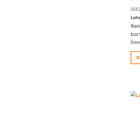
103
Lah
Ren
bor
limr
K