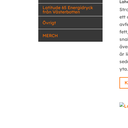
Lahe
Latitude 65 Energidryck
Str
från Västerbotten
ett
Övrigt
avf
fet
MERCH
sna
äve
är l
sed
yta.
K