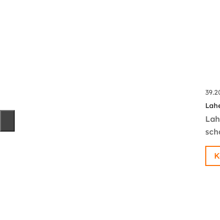
39.
Lah
Lah
sch
K