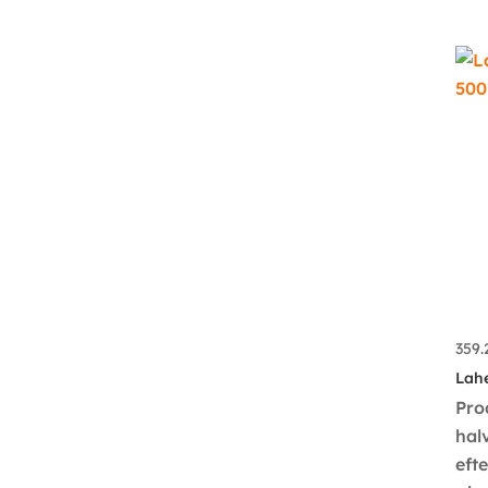
359
Lah
Pro
hal
eft