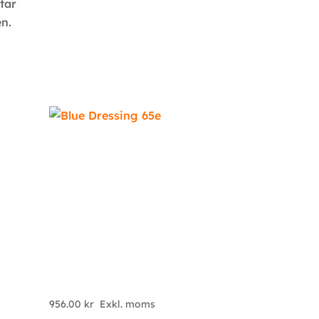
åtar
en.
956.00
kr
Exkl. moms