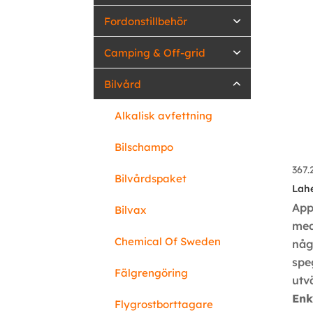
Fordonstillbehör
Camping & Off-grid
Bilvård
Alkalisk avfettning
Bilschampo
367
Bilvårdspaket
Lah
App
Bilvax
med
Chemical Of Sweden
någ
spe
Fälgrengöring
utv
Enk
Flygrostborttagare