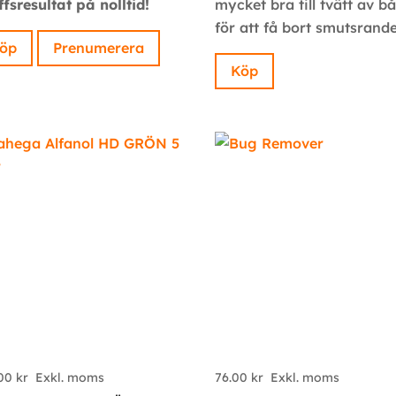
ffsresultat på nolltid!
mycket bra till tvätt av b
för att få bort smutsrand
öp
Prenumerera
Köp
.00
kr
Exkl. moms
76.00
kr
Exkl. moms