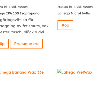
.20
kr
Exkl. moms
308.00
kr
Exkl. moms
ega IPA 100 Isopropanol
Lahega Microl 648w
göringsvätska för
Köp
ttagning av fet smuts, vax,
ester, tusch, bläck o dyl
öp
Prenumerera