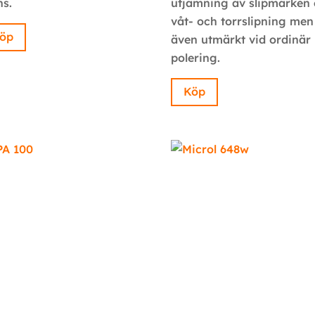
ns.
utjämning av slipmärken 
våt- och torrslipning men
öp
även utmärkt vid ordinär
polering.
Köp