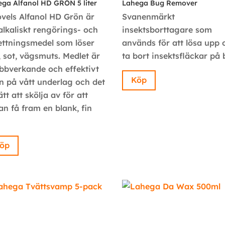
ga Alfanol HD GRÖN 5 liter
Lahega Bug Remover
ovels Alfanol HD Grön är
Svanenmärkt
 alkaliskt rengörings- och
insektsborttagare som
ettningsmedel som löser
används för att lösa upp 
t, sot, vägsmuts. Medlet är
ta bort insektsfläckar på 
bbverkande och effektivt
Köp
n på vått underlag och det
ätt att skölja av för att
an få fram en blank, fin
öp