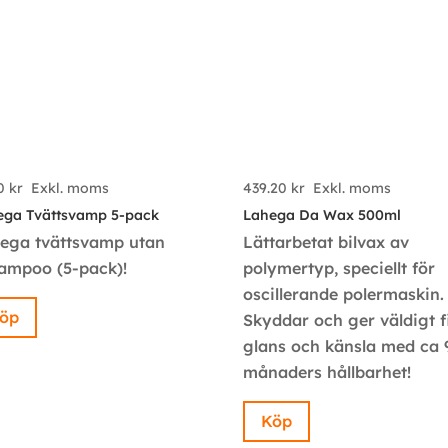
20
kr
Exkl. moms
439.20
kr
Exkl. moms
ega Tvättsvamp 5-pack
Lahega Da Wax 500ml
ega tvättsvamp utan
Lättarbetat bilvax av
ampoo (5-pack)!
polymertyp, speciellt för
oscillerande polermaskin.
öp
Skyddar och ger väldigt f
glans och känsla med ca 
månaders hållbarhet!
Köp