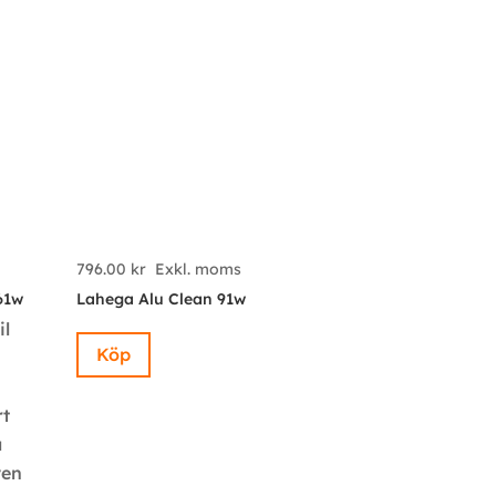
796.00
kr
Exkl. moms
61w
Lahega Alu Clean 91w
il
Köp
rt
å
ven