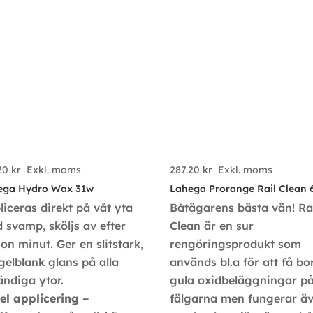
.20
kr
Exkl. moms
287.20
kr
Exkl. moms
ega Hydro Wax 31w
Lahega Prorange Rail Clean 
liceras direkt på våt yta
Båtägarens bästa vän! Ra
 svamp, sköljs av efter
Clean är en sur
on minut. Ger en slitstark,
rengöringsprodukt som
gelblank glans på alla
används bl.a för att få bo
ändiga ytor.
gula oxidbeläggningar p
el applicering –
fälgarna men fungerar ä