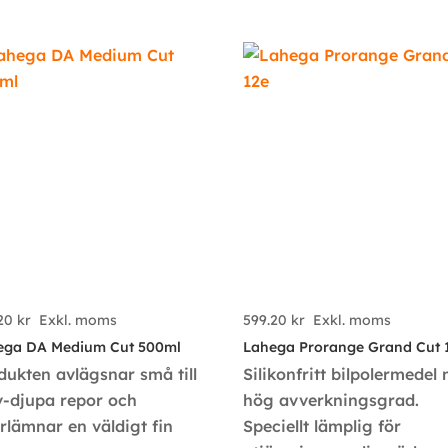
.20
kr
Exkl. moms
599.20
kr
Exkl. moms
ega DA Medium Cut 500ml
Lahega Prorange Grand Cut 
dukten avlägsnar små till
Silikonfritt bilpolermedel
v-djupa repor och
hög avverkningsgrad.
erlämnar en väldigt fin
Speciellt lämplig för