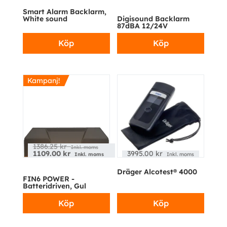
Smart Alarm Backlarm,
White sound
Digisound Backlarm
87dBA 12/24V
Köp
Köp
Kampanj!
1386.25
kr
Inkl. moms
1109.00
kr
3995.00
kr
Inkl. moms
Inkl. moms
Dräger Alcotest® 4000
FIN6 POWER -
Batteridriven, Gul
Köp
Köp