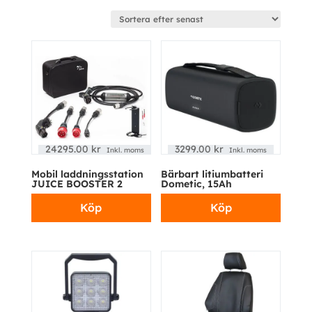
efter
senaste
24295.00
kr
3299.00
kr
Inkl. moms
Inkl. moms
Mobil laddningsstation
Bärbart litiumbatteri
JUICE BOOSTER 2
Dometic, 15Ah
Köp
Köp