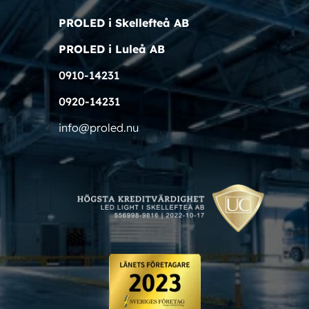
PROLED i Skellefteå AB
PROLED i Luleå AB
0910-14231
0920-14231
info@proled.nu