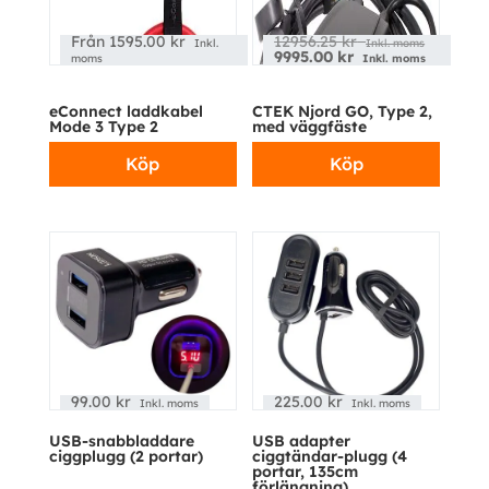
Från
1595.00
kr
12956.25
kr
Inkl.
Inkl. moms
9995.00
kr
moms
Inkl. moms
eConnect laddkabel
CTEK Njord GO, Type 2,
Mode 3 Type 2
med väggfäste
Köp
Köp
99.00
kr
225.00
kr
Inkl. moms
Inkl. moms
USB-snabbladdare
USB adapter
ciggplugg (2 portar)
ciggtändar-plugg (4
portar, 135cm
förlängning)