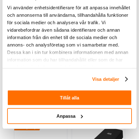
Vi använder enhetsidentifierare för att anpassa innehållet
Köp
Köp
och annonserna till användarna, tillhandahålla funktioner
för sociala medier och analysera vår trafik. Vi
vidarebefordrar även sådana identifierare och annan
information från din enhet till de sociala medier och
annons- och analysföretag som vi samarbetar med.
Dessa kan i sin tur kombinera informationen med annan
information som du har tillhandahållit eller som de har
samlat in när du har använt deras tjänster.
5895.00
kr
29595.00
kr
Visa detaljer
Inkl. moms
Inkl. moms
Fiamma Förtält till
Fiamma Taktält
taktält Moonlight 180
Moonlight 180
Tillåt alla
Köp
Köp
Anpassa
Kampanj!