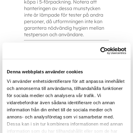
köpa i 5-förpackning. Notera att
hanteringen av dessa munstycken
inte är lämpade för tester på andra
personer, då utformningen inte kan
garantera nödvändig hygien mellan
testperson och användare.
Kalibrering och underhåll
Alkotestaren ska kalibreras 1 gång
per år för att säkerställa att
instrumentet mäter på ett korrekt
Denna webbplats använder cookies
sätt. Det sker antingen hos oss eller
hos en lokal återförsäljare. Det går
Vi använder enhetsidentifierare för att anpassa innehållet
också bra att enheten skickas in till
och annonserna till användarna, tillhandahålla funktioner
Dräger inskicksservice.
för sociala medier och analysera vår trafik. Vi
vidarebefordrar även sådana identifierare och annan
Ytterligare information
information från din enhet till de sociala medier och
annons- och analysföretag som vi samarbetar med.
Dessa kan i sin tur kombinera informationen med annan
information som du har tillhandahållit eller som de har
Du kanske också gillar …