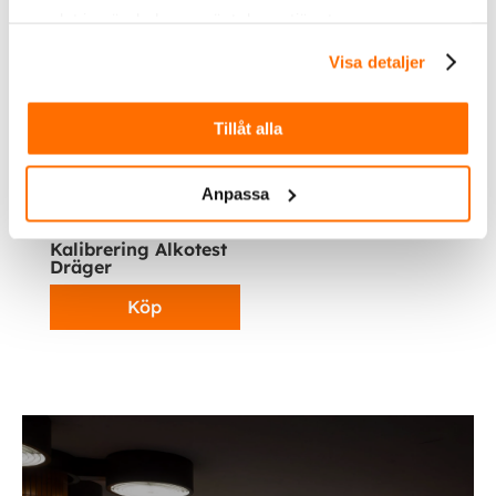
samlat in när du har använt deras tjänster.
Visa detaljer
Tillåt alla
Anpassa
495.00
kr
Inkl. moms
Kalibrering Alkotest
Dräger
Köp