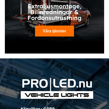
Extraljusmontage,
Bilinredningar &
Fordonsutrustning
Våra tjänster
Köpvilkor
•
GDPR