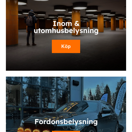
Inom &
utomhusbelysning
Köp
Fordonsbelysning