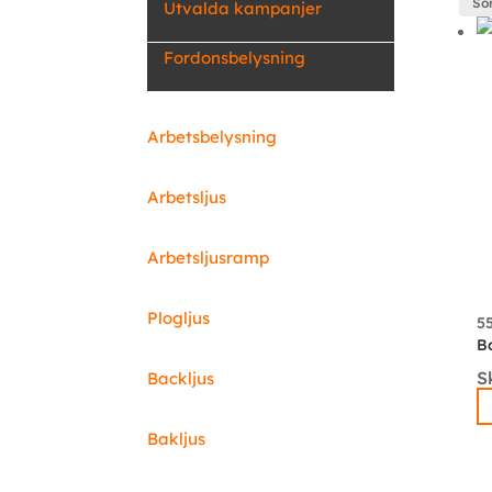
Utvalda kampanjer
Fordonsbelysning
Arbetsbelysning
Arbetsljus
Arbetsljusramp
Plogljus
5
B
S
Backljus
Bakljus