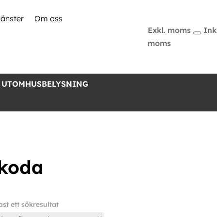
jänster
Om oss
Exkl. moms
Inkl
moms
 UTOMHUSBELYSNING
koda
st ett sökresultat