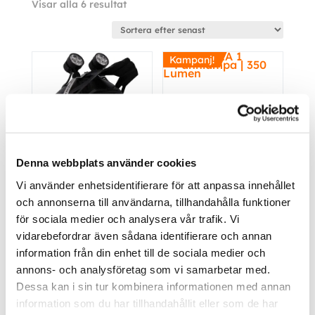
Sortera
Visar alla 6 resultat
efter
senaste
Kampanj!
Från
2298.00
kr
479.00
kr
Inkl.
Inkl. moms
383.20
kr
Denna webbplats använder cookies
moms
Inkl. moms
Vi använder enhetsidentifierare för att anpassa innehållet
NIZLED LED-hjälmkit
Petzl ARIA 1 Pannlampa
och annonserna till användarna, tillhandahålla funktioner
| 350 Lumen
för sociala medier och analysera vår trafik. Vi
Köp
Köp
vidarebefordrar även sådana identifierare och annan
information från din enhet till de sociala medier och
annons- och analysföretag som vi samarbetar med.
Kampanj!
Dessa kan i sin tur kombinera informationen med annan
information som du har tillhandahållit eller som de har