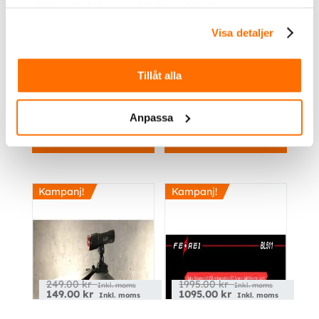
samlat in när du har använt deras tjänster.
Visa detaljer
2895.00
kr
Inkl. moms
2295.00
kr
110.00
kr
Inkl. moms
Inkl. moms
Tillåt alla
Ledwise Hjälmfäste
Ledwise Titan
Pannlampa
Anpassa
Köp
Köp
Kampanj!
Kampanj!
249.00
kr
1995.00
kr
Inkl. moms
Inkl. moms
149.00
kr
1095.00
kr
Inkl. moms
Inkl. moms