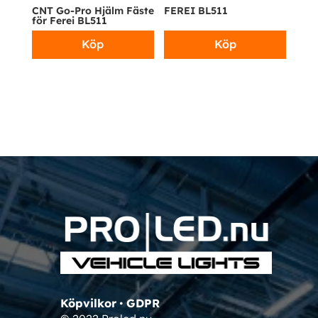
CNT Go-Pro Hjälm Fäste
FEREI BL511
för Ferei BL511
Köp
Köp
Köpvilkor
•
GDPR