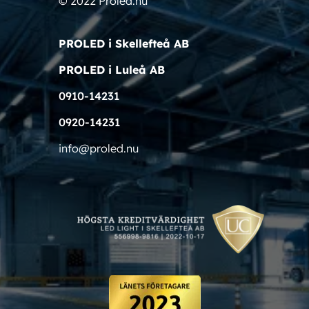
© 2022 Proled.nu
PROLED i Skellefteå AB
PROLED i Luleå AB
0910-14231
0920-14231
info@proled.nu