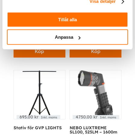
Visa detaljer
Tillåt alla
995.00
kr
649.00
kr
Inkl. moms
Inkl. moms
Motorhuvs-lampa |
GVP | Arbetslampa Led
Anpassa
Compact 10 W
Mini
Köp
Köp
695.00
kr
4750.00
kr
Inkl. moms
Inkl. moms
Stativ för GVP LIGHTS
NEBO LUXTREME
SL100, 525LM – 1600m