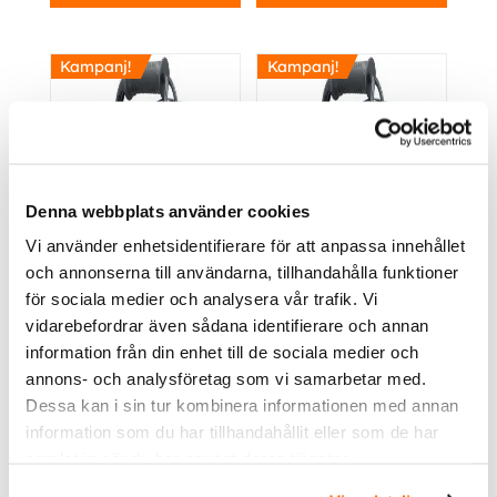
Kampanj!
Kampanj!
Denna webbplats använder cookies
Från
1945.00
kr
Från
1995.00
kr
Inkl.
Inkl.
moms
moms
Vi använder enhetsidentifierare för att anpassa innehållet
och annonserna till användarna, tillhandahålla funktioner
Led strip
Led strip
arbetsbelysning på
arbetsbelysning på
för sociala medier och analysera vår trafik. Vi
vinda | 8W/m
vinda | 10W/m
vidarebefordrar även sådana identifierare och annan
Köp
Köp
information från din enhet till de sociala medier och
annons- och analysföretag som vi samarbetar med.
Dessa kan i sin tur kombinera informationen med annan
information som du har tillhandahållit eller som de har
samlat in när du har använt deras tjänster.