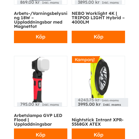
869.00
kr
3895.00
kr
Inkl. moms
Inkl. moms
Arbets-/Varningsbelysni
NEBO Worklight 4K |
ng 18W –
TRIPOD LIGHT Hybrid –
Uppladdningsbar med
4000LM
Magnetfot
Köp
Köp
Kampanj!
4243.75
kr
Inkl. moms
795.00
kr
3995.00
kr
Inkl. moms
Inkl. moms
Arbetslampa GVP LED
Flood |
Nightstick Intrant XPR-
Uppladdningsbar
5568GX ATEX
Köp
Köp