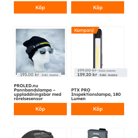
Köp
Köp
Kampanj!
199.00
kr
Inkl. moms
195.00
kr
159.20
kr
Inkl. moms
Inkl. moms
PROLED.nu
Pannbandslampa –
PTX PRO
uppladdningsbar med
Inspektionslampa, 180
rörelsesensor
Lumen
Köp
Köp