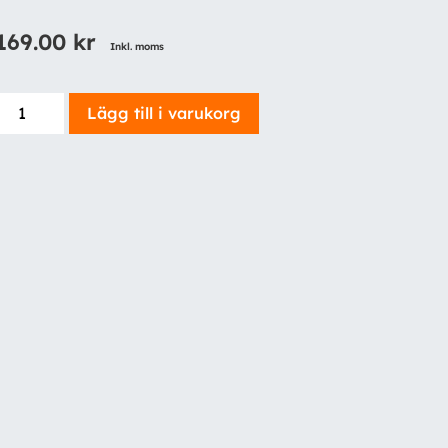
169.00
kr
Inkl. moms
NEBO
Lägg till i varukorg
Lil
Larry,
250
Lumen
mängd