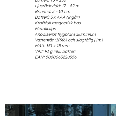
Ljusräckvidd: 17 – 82 m
Brinntid: 3 – 10 tim
Batteri: 3 x AAA (ingår)
Kraftfull magnetisk bas
Metallclips
Anodiserat flygplansaluminium
Vattentät (IPX6) och slagtålig (1m)
Mått: 151 x 15 mm
Vikt: 91 g inkl. batteri
EAN: 5060063228556
Ytterligare information