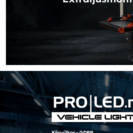
Köpvilkor
•
GDPR