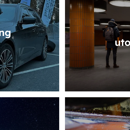
ing
ut