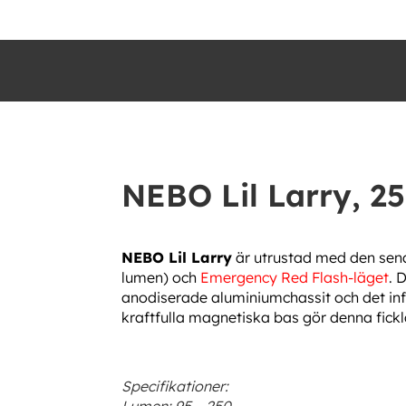
NEBO Lil Larry, 2
NEBO Lil Larry
är utrustad med den senas
lumen) och
Emergency
Red Flash-läget
. 
anodiserade aluminiumchassit och det infä
kraftfulla magnetiska bas gör denna fic
Specifikationer:
Lumen: 95 – 250