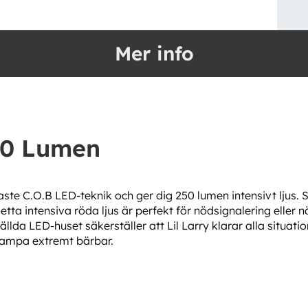
Mer info
50 Lumen
te C.O.B LED-teknik och ger dig 250 lumen intensivt ljus. 
Detta intensiva röda ljus är perfekt för nödsignalering eller
llda LED-huset säkerställer att Lil Larry klarar alla situat
klampa extremt bärbar.