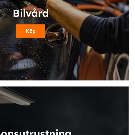
Bilvård
Köp
donsutrustning