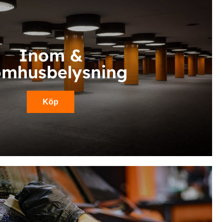
Inom &
omhusbelysning
Köp