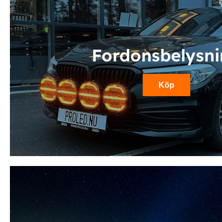
Fordonsbelysn
Köp