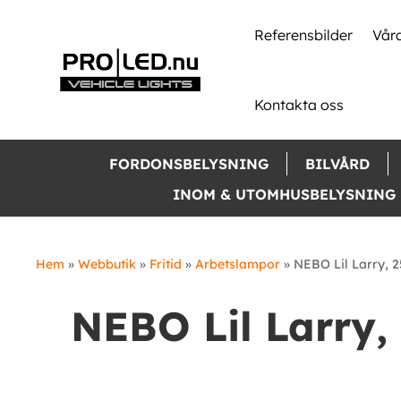
Skip
to
Referensbilder
Våra
content
Kontakta oss
FORDONSBELYSNING
BILVÅRD
INOM & UTOMHUSBELYSNING
Hem
»
Webbutik
»
Fritid
»
Arbetslampor
»
NEBO Lil Larry, 
NEBO Lil Larry