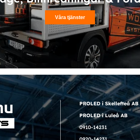
Våra tjänster
PROLED i Skellefteå AB
PROLED i Luleå AB
0910-14231
0920-14231