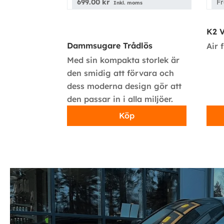
699.00
kr
F
Inkl. moms
K2 V
Dammsugare Trådlös
Air 
Med sin kompakta storlek är
den smidig att förvara och
dess moderna design gör att
den passar in i alla miljöer.
Köp