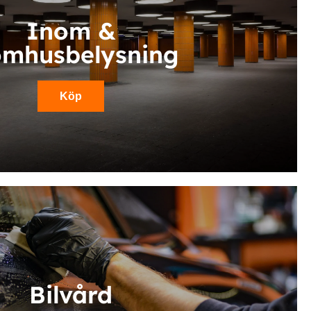
Inom &
omhusbelysning
Köp
Bilvård