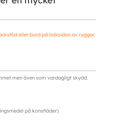
ter en mycket
ackstöd eller bord på baksidan av ryggar.
gymmet men även som vardagligt skydd.
ringsmedel på konstläder)