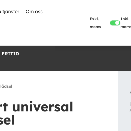
 tjänster
Om oss
Exkl.
Inkl.
moms
mom
FRITID
klädsel
rt universal
sel