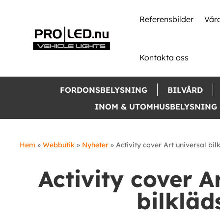
Skip
to
Referensbilder
Våra
content
Kontakta oss
FORDONSBELYSNING
BILVÅRD
INOM & UTOMHUSBELYSNING
Hem
»
Webbutik
»
Nyheter
»
Activity cover Art universal bil
Activity cover A
bilkläd