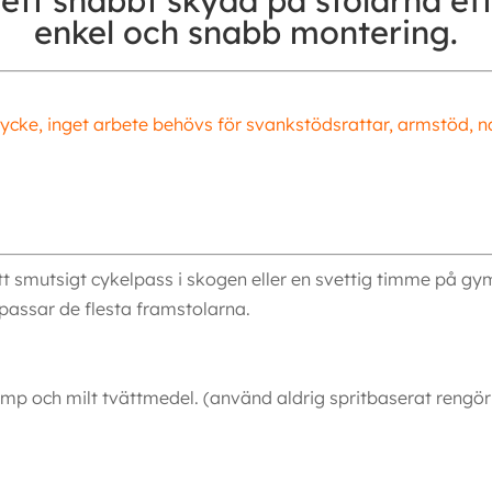
 ett snabbt skydd på stolarna ef
enkel och snabb montering.
tycke, inget arbete behövs för svankstödsrattar, armstöd, n
tt smutsigt cykelpass i skogen eller en svettig timme på 
passar de flesta framstolarna.
mp och milt tvättmedel. (använd aldrig spritbaserat rengö