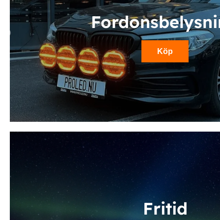
Fordonsbelysn
Köp
Fritid