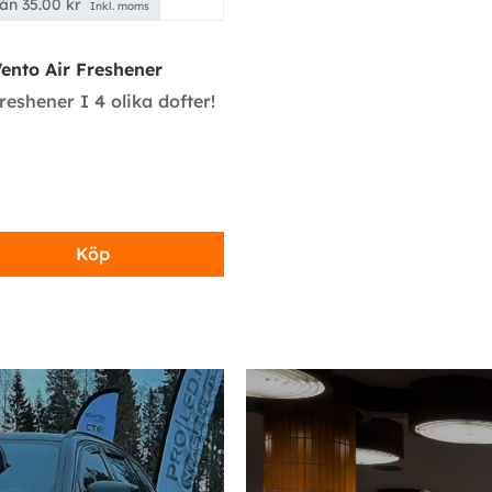
rån
35.00
kr
Inkl. moms
ento Air Freshener
freshener I 4 olika dofter!
Köp