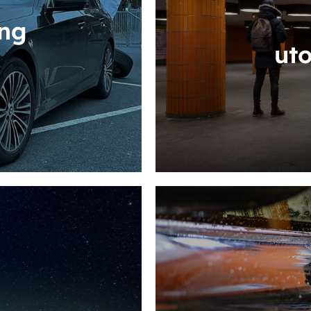
ing
ut