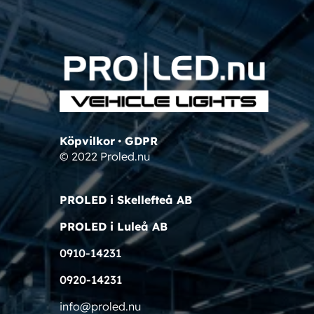
Köpvilkor
•
GDPR
© 2022 Proled.nu
PROLED i Skellefteå AB
PROLED i Luleå AB
0910-14231
0920-14231
info@proled.nu