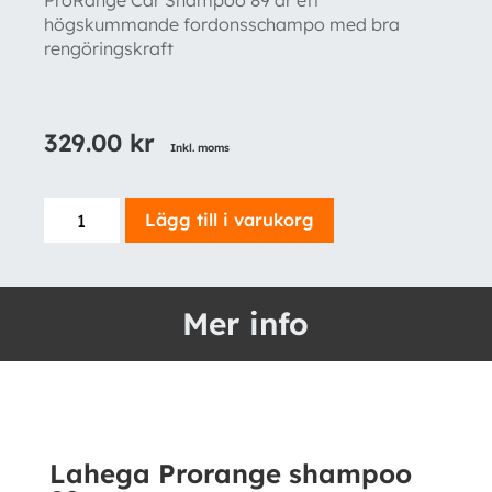
ProRange Car Shampoo 89 är ett
högskummande fordonsschampo med bra
rengöringskraft
329.00
kr
Inkl. moms
Lahega
Lägg till i varukorg
Prorange
shampoo
89
Mer info
mängd
Lahega Prorange shampoo