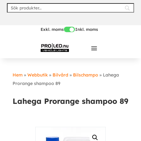
Skip
to
content
Exkl. moms
Inkl. moms
Hem
»
Webbutik
»
Bilvård
»
Bilschampo
»
Lahega
Prorange shampoo 89
Lahega Prorange shampoo 89