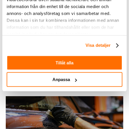
information från din enhet till de sociala medier och
annons- och analysföretag som vi samarbetar med.
Dessa kan i sin tur kombinera informationen med annan
information som du har tillhandahållit eller som de har
samlat in när du har använt deras tjänster.
Visa detaljer
Fordonsbelysning
Tillåt alla
Köp
Anpassa