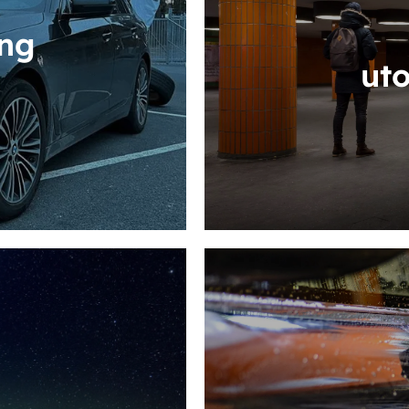
ing
ut