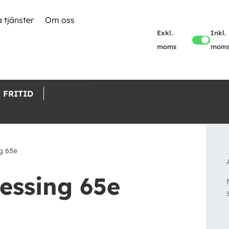
 tjänster
Om oss
Exkl.
Inkl.
moms
mom
FRITID
g 65e
essing 65e