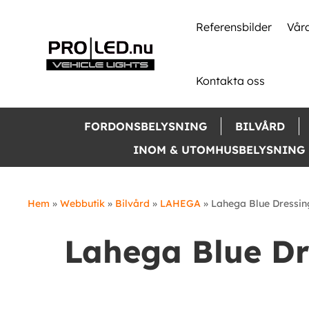
Skip
to
Referensbilder
Våra
content
Kontakta oss
FORDONSBELYSNING
BILVÅRD
INOM & UTOMHUSBELYSNING
Hem
»
Webbutik
»
Bilvård
»
LAHEGA
»
Lahega Blue Dressin
Lahega Blue Dr