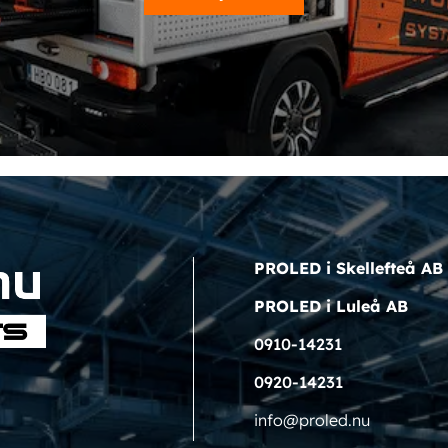
PROLED i Skellefteå AB
PROLED i Luleå AB
0910-14231
0920-14231
info@proled.nu