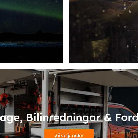
age, Bilinredningar & For
Våra tjänster