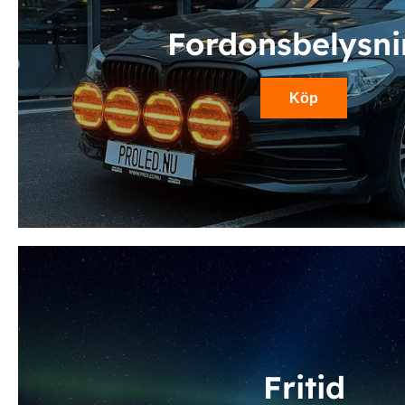
Fordonsbelysn
Köp
Fritid