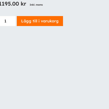
1195.00
kr
Inkl. moms
Lahega
Lägg till i varukorg
Blue
Dressing
65e
mängd