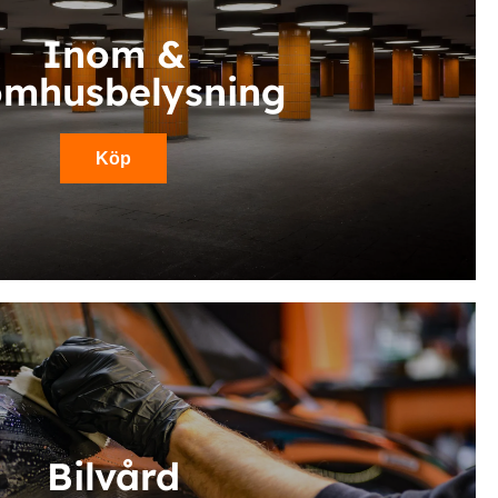
Inom &
omhusbelysning
Köp
Bilvård