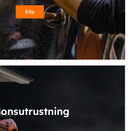
Köp
donsutrustning