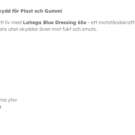
kydd för Plast och Gummi
ytt liv med
Lahega Blue Dressing 65e
– ett motståndskrafti
lans utan skyddar även mot fukt och smuts.
tna ytor
t