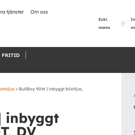
ra tjänster
Om oss
Exkl.
In
moms
m
FRITID
betsljus
»
BullBoy 90W | inbyggt blixtljus,
| inbyggt
DT, DV