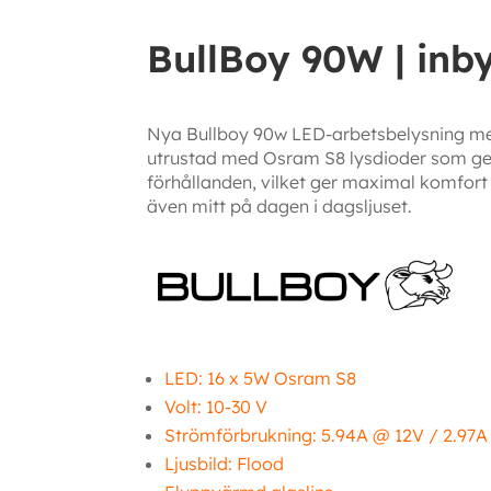
BullBoy 90W | inby
Nya Bullboy 90w LED-arbetsbelysning med 
utrustad med Osram S8 lysdioder som ger u
förhållanden, vilket ger maximal komfort
även mitt på dagen i dagsljuset.
LED: 16 x 5W Osram S8
Volt: 10-30 V
Strömförbrukning: 5.94A @ 12V / 2.97
Ljusbild: Flood