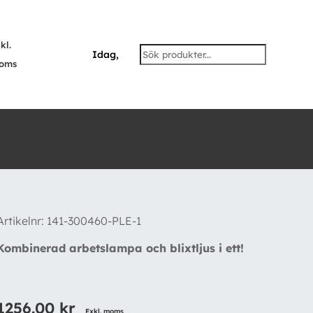
kl.
Idag,
oms
Artikelnr:
141-300460-PLE-1
Kombinerad arbetslampa och blixtljus i ett!
1256.00
kr
Exkl. moms