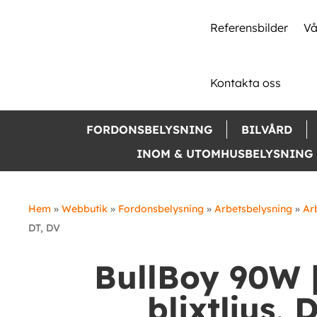
Referensbilder
Vå
Kontakta oss
FORDONSBELYSNING
BILVÅRD
INOM & UTOMHUSBELYSNING
Hem
»
Webbutik
»
Fordonsbelysning
»
Arbetsbelysning
»
Ar
DT, DV
BullBoy 90W 
blixtljus, 