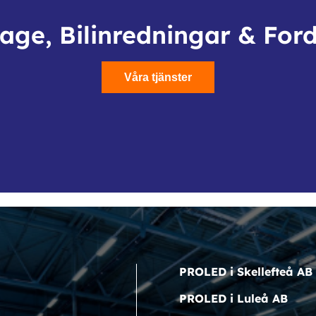
age, Bilinredningar & For
Våra tjänster
PROLED i Skellefteå AB
PROLED i Luleå AB