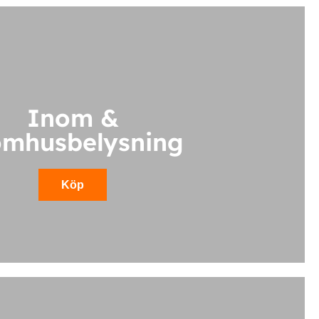
Inom &
omhusbelysning
Köp