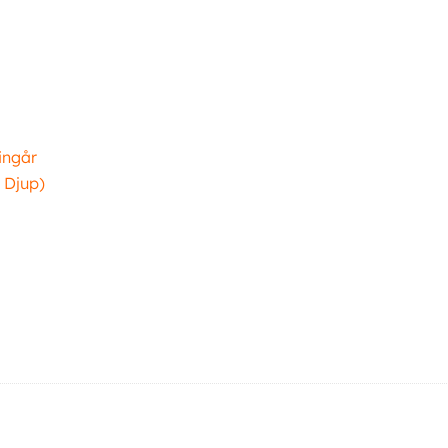
ingår
 Djup)