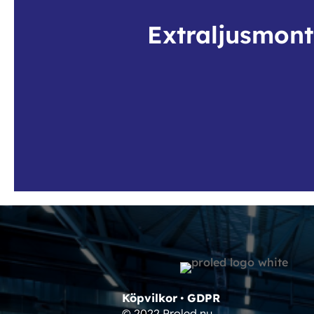
Extraljusmont
Köpvilkor
•
GDPR
© 2022 Proled.nu