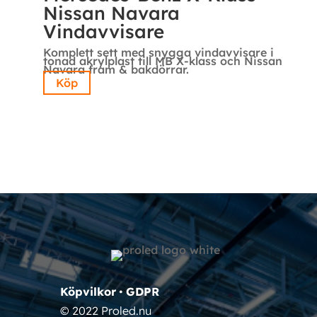
Nissan Navara
Vindavvisare
Komplett sett med snygga vindavvisare i
tonad akrylplast till MB X-klass och Nissan
Navara fram & bakdörrar.
Köp
Köpvilkor
•
GDPR
© 2022 Proled.nu