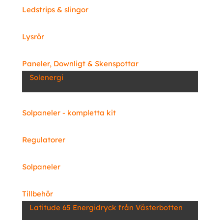
Ledstrips & slingor
Lysrör
Paneler, Downligt & Skenspottar
Solenergi
Solpaneler - kompletta kit
Regulatorer
Solpaneler
Tillbehör
Latitude 65 Energidryck från Västerbotten