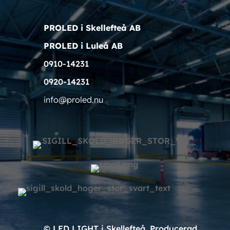
PROLED i Skellefteå AB
PROLED i Luleå AB
0910-14231
0920-14231
info@proled.nu
© LED LIGHT i Skellefteå. Producerad