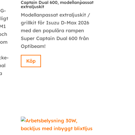
Captain Dual 600, modellanpassat
extraljuskit
NG-
Modellanpassat extraljuskit /
ligt
grillkit för Isuzu D-Max 2026
SM1
med den populära rampen
och
Super Captain Dual 600 från
som
Optibeam!
cke-
Köp
mal
a