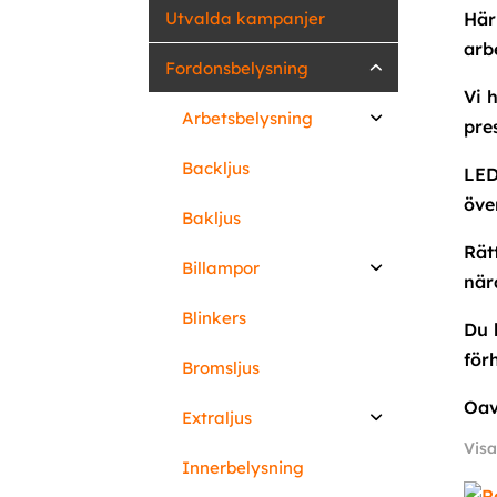
Utvalda kampanjer
Här 
arb
Fordonsbelysning
Vi 
Arbetsbelysning
pre
Backljus
LED
över
Bakljus
Rät
Billampor
när
Blinkers
Du 
för
Bromsljus
Oav
Extraljus
Visa
Innerbelysning