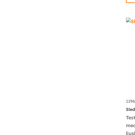
119
Sled
Tes
med
lju