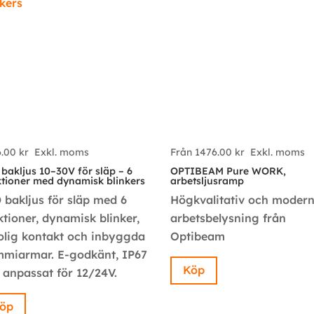
6.00
kr
Exkl. moms
Från
1476.00
kr
Exkl. moms
bakljus 10–30V för släp – 6
OPTIBEAM Pure WORK,
tioner med dynamisk blinkers
arbetsljusramp
 bakljus för släp med 6
Högkvalitativ och moder
ktioner, dynamisk blinker,
arbetsbelysning från
olig kontakt och inbyggda
Optibeam
miarmar. E-godkänt, IP67
Köp
 anpassat för 12/24V.
öp