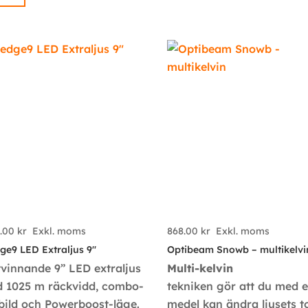
6.00
kr
Exkl. moms
868.00
kr
Exkl. moms
ge9 LED Extraljus 9″
Optibeam Snowb – multikelvi
tvinnande 9” LED extraljus
Multi-kelvin
 1025 m räckvidd, combo-
tekniken gör att du med 
sbild och Powerboost-läge.
medel kan ändra ljusets t