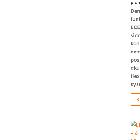
pla
Den
fun
ECE
sid
kan
ext
pos
aku
fle
sys
K