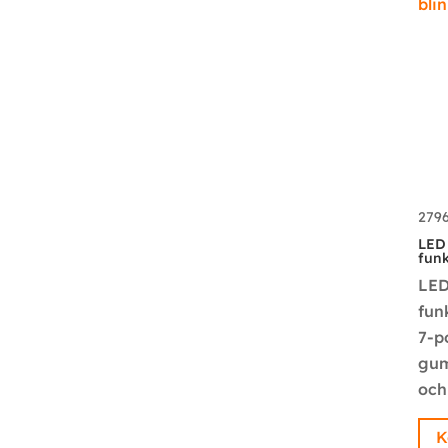
279
LED 
funk
LED
fun
7-p
gum
och
K