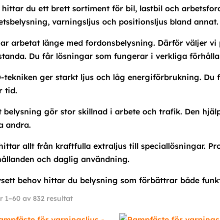
hittar du ett brett sortiment för bil, lastbil och arbetsfo
etsbelysning, varningsljus och positionsljus bland annat.
har arbetat länge med fordonsbelysning. Därför väljer vi
standa. Du får lösningar som fungerar i verkliga förhåll
-tekniken ger starkt ljus och låg energiförbrukning. Du få
 tid.
t belysning gör stor skillnad i arbete och trafik. Den hjä
a andra.
hittar allt från kraftfulla extraljus till speciallösningar.
hållanden och daglig användning.
sett behov hittar du belysning som förbättrar både funk
Sortera
r 1–60 av 832 resultat
efter