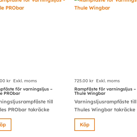
senaste
.00
kr
Exkl. moms
725.00
kr
Exkl. moms
fäste för varningsljus –
Rampfäste för varningsljus –
le PRObar
Thule Wingbar
ningsljusrampfäste till
Varningsljusrampfäste till
les PRObar takräcke
Thules Wingbar takräcke
öp
Köp