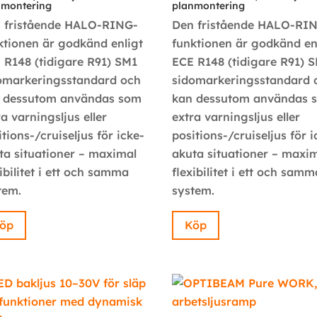
nmontering
planmontering
 fristående HALO-RING-
Den fristående HALO-RI
ktionen är godkänd enligt
funktionen är godkänd en
 R148 (tidigare R91) SM1
ECE R148 (tidigare R91) 
omarkeringsstandard och
sidomarkeringsstandard 
 dessutom användas som
kan dessutom användas 
ra varningsljus eller
extra varningsljus eller
itions-/cruiseljus för icke-
positions-/cruiseljus för i
ta situationer – maximal
akuta situationer – maxi
xibilitet i ett och samma
flexibilitet i ett och samm
tem.
system.
öp
Köp