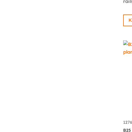
rail
K
127
B25 