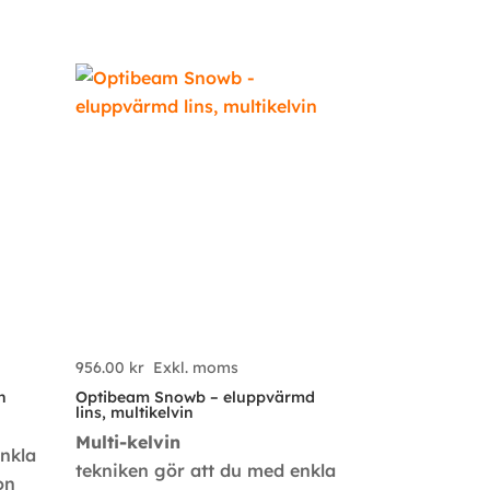
956.00
kr
Exkl. moms
n
Optibeam Snowb – eluppvärmd
lins, multikelvin
Multi-kelvin
enkla
tekniken gör att du med enkla
on