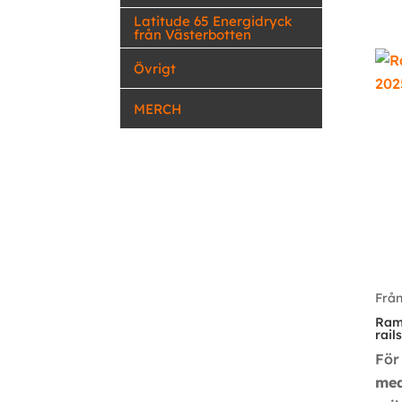
Latitude 65 Energidryck
från Västerbotten
Övrigt
MERCH
Frå
Ram
rail
För
me